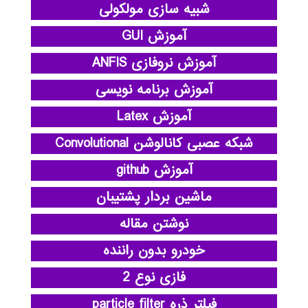
شبیه سازی مولکولی
آموزش GUI
آموزش نروفازی ANFIS
آموزش برنامه نویسی
آموزش Latex
شبکه عصبی کانالوشن Convolutional
آموزش github
ماشین بردار پشتیبان
نوشتن مقاله
خودرو بدون راننده
فازی نوع 2
فیلتر ذره particle filter