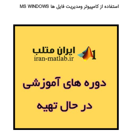
استفاده از كامپيوتر ومديريت فايل ها MS WINDOWS