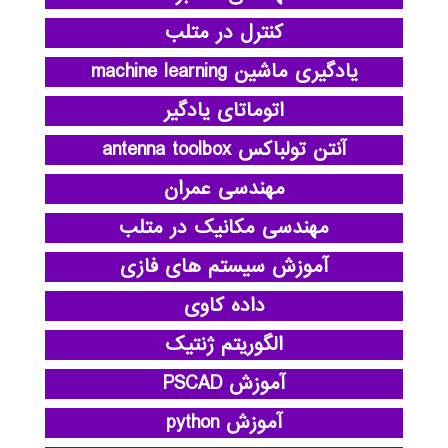
کنترل در متلب
یادگیری ماشین machine learning
اتوماتای یادگیر
آنتن تولباکس antenna toolbox
مهندسی عمران
مهندسی مکانیک در متلب
آموزش سیستم های فازی
داده کاوی
الگوریتم ژنتیک
آموزش PSCAD
آموزش python