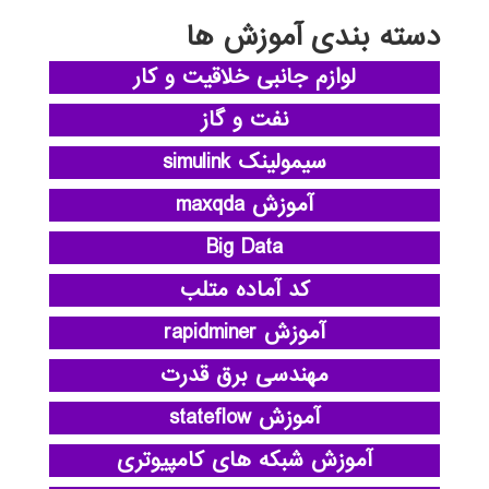
دسته بندی آموزش ها
لوازم جانبی خلاقیت و کار
نفت و گاز
سیمولینک simulink
آموزش maxqda
Big Data
کد آماده متلب
آموزش rapidminer
مهندسی برق قدرت
آموزش stateflow
آموزش شبکه های کامپیوتری