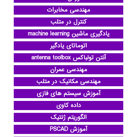
مهندسی مخابرات
کنترل در متلب
یادگیری ماشین machine learning
اتوماتای یادگیر
آنتن تولباکس antenna toolbox
مهندسی عمران
مهندسی مکانیک در متلب
آموزش سیستم های فازی
داده کاوی
الگوریتم ژنتیک
آموزش PSCAD