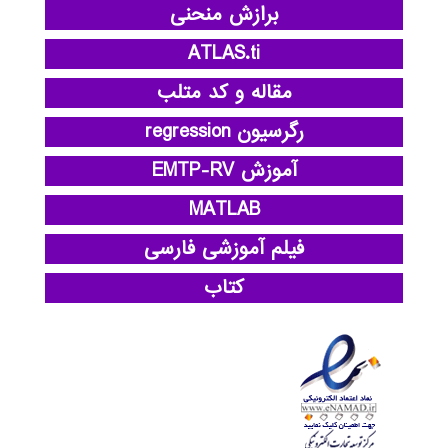
برازش منحنی
ATLAS.ti
مقاله و کد متلب
رگرسیون regression
آموزش EMTP-RV
MATLAB
فیلم آموزشی فارسی
کتاب