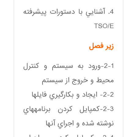
4. آشنايي با دستورات پيشرفته
TSO/E
زير فصل
2-1-ورود به سيستم و كنترل
محيط و خروج از سيستم
2-2- ايجاد و بكارگيري فايلها
2-3-كمپايل كردن برنامه‎هاي
نوشته شده و اجراي آنها