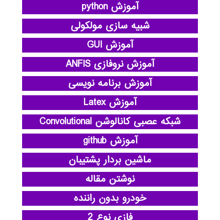
آموزش python
شبیه سازی مولکولی
آموزش GUI
آموزش نروفازی ANFIS
آموزش برنامه نویسی
آموزش Latex
شبکه عصبی کانالوشن Convolutional
آموزش github
ماشین بردار پشتیبان
نوشتن مقاله
خودرو بدون راننده
فازی نوع 2