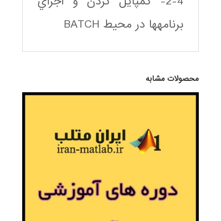
2-4- كمپايل كردن و اجراي
برنامه‎ها در محيط BATCH
محصولات مشابه