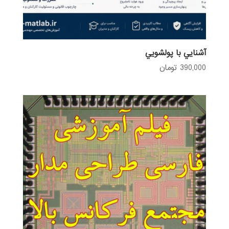
آشنايي با پولشويي
390,000
تومان