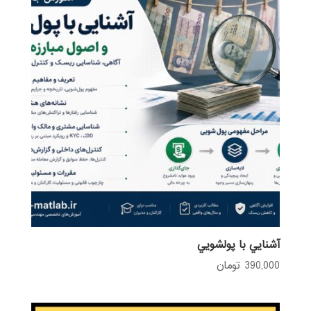
آشنايي با پولشويي
390,000
تومان