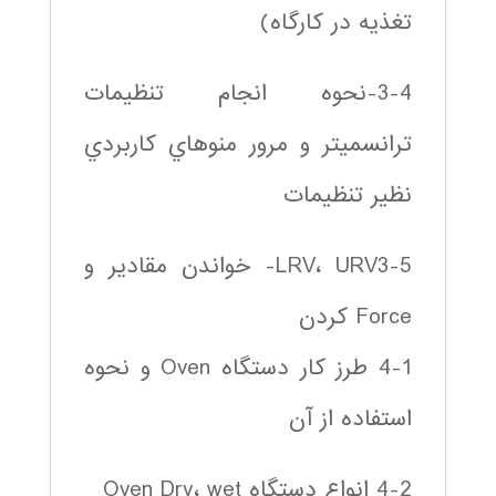
تغذيه در كارگاه)
3-4-نحوه انجام تنظيمات
ترانسميتر و مرور منوهاي كاربردي
نظير تنظيمات
LRV، URV3-5- خواندن مقادير و
Force كردن
4-1 طرز كار دستگاه Oven و نحوه
استفاده از آن
4-2 انواع دستگاه Oven Dry، wet