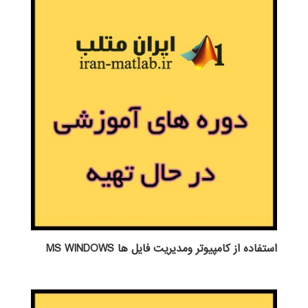
استفاده از كامپيوتر ومديريت فايل ها MS WINDOWS