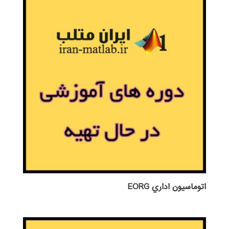
اتوماسيون اداري EORG