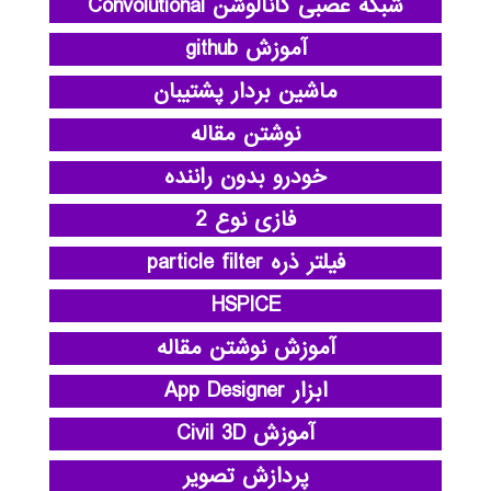
شبکه عصبی کانالوشن Convolutional
آموزش github
ماشین بردار پشتیبان
نوشتن مقاله
خودرو بدون راننده
فازی نوع 2
فیلتر ذره particle filter
HSPICE
آموزش نوشتن مقاله
ابزار App Designer
آموزش Civil 3D
پردازش تصویر