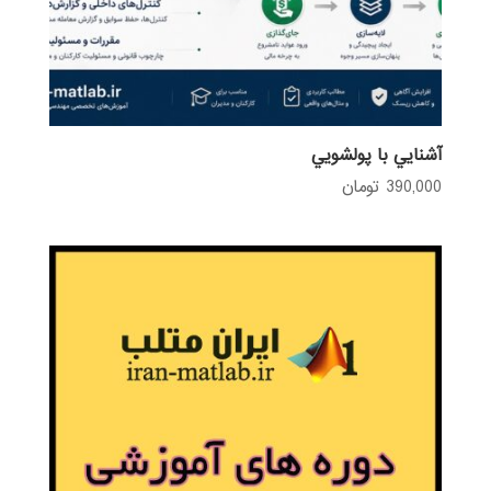
آشنايي با پولشويي
390,000
تومان