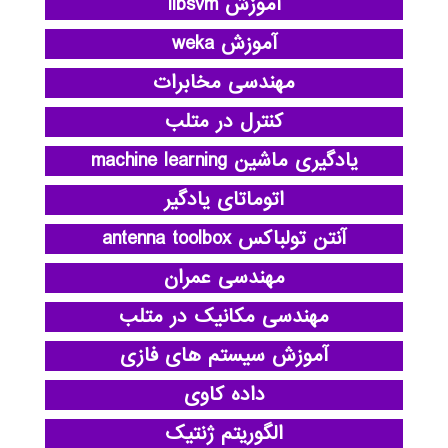
آموزش libsvm
آموزش weka
مهندسی مخابرات
کنترل در متلب
یادگیری ماشین machine learning
اتوماتای یادگیر
آنتن تولباکس antenna toolbox
مهندسی عمران
مهندسی مکانیک در متلب
آموزش سیستم های فازی
داده کاوی
الگوریتم ژنتیک