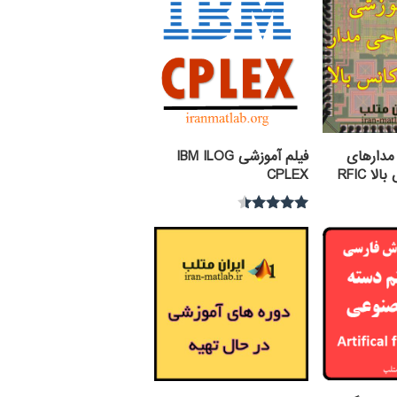
مدارهای
فیلم آموزشی IBM ILOG
ا RFIC
CPLEX
نمره
4.30
از 5