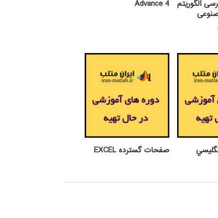
رسی الگوریتم
Advance 4
صنوعی
قیمت
یمت
اصلی:
علی:
299,000 تومان
بود.
189,00 تومان.
گليسي
صفحات گسترده EXCEL