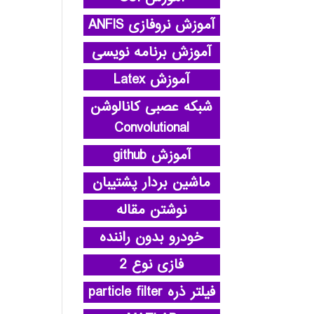
آموزش نروفازی ANFIS
آموزش برنامه نویسی
آموزش Latex
شبکه عصبی کانالوشن
Convolutional
آموزش github
ماشین بردار پشتیبان
نوشتن مقاله
خودرو بدون راننده
فازی نوع 2
فیلتر ذره particle filter