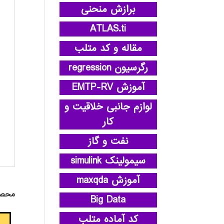
برازش منحنی
ATLAS.ti
مقاله و کد متلب
رگرسیون regression
آموزش EMTP-RV
لوازم جانبی خلاقیت و
کار
نفت و گاز
سیمولینک simulink
آموزش maxqda
محصو
Big Data
کد آماده متلب