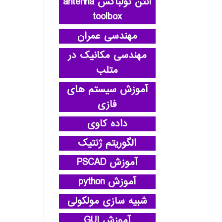
آنتن تولباکس antenna
toolbox
مهندسی عمران
مهندسی مکانیک در
متلب
آموزش سیستم های
فازی
داده کاوی
الگوریتم ژنتیک
آموزش PSCAD
آموزش python
شبیه سازی مولکولی
آموزش GUI