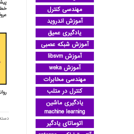
پيشگ
خطرس
مهندسی کنترل
عرو
آموزش اندروید
یادگیری عمیق
آموزش شبکه عصبی
آموزش libsvm
آموزش weka
مهندسی مخابرات
کنترل در متلب
روان
یادگیری ماشین
machine learning
دسته
اتوماتای یادگیر