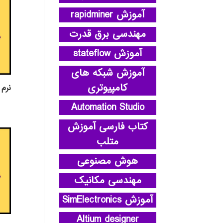
آموزش rapidminer
مهندسی برق قدرت
آموزش stateflow
آموزش شبکه های
کامپیوتری
نرم افز
Automation Studio
کتاب فارسی آموزش
متلب
هوش مصنوعی
مهندسی مکانیک
آموزش SimElectronics
Altium designer