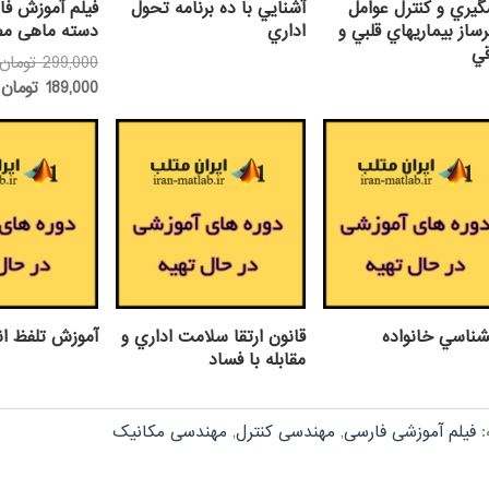
يري و كنترل عوامل
آشنايي با ده برنامه تحول
فیلم آموزش فا
از بيماريهاي قلبي و
اداري
دسته ماهی م
قي
299,000
تومان
ق
189,000
تومان
ف
0
شناسي خانواده
قانون ارتقا سلامت اداري و
آموزش تلفظ ان
مقابله با فساد
:
فیلم آموزشی فارسی
,
مهندسی کنترل
,
مهندسی مکانیک