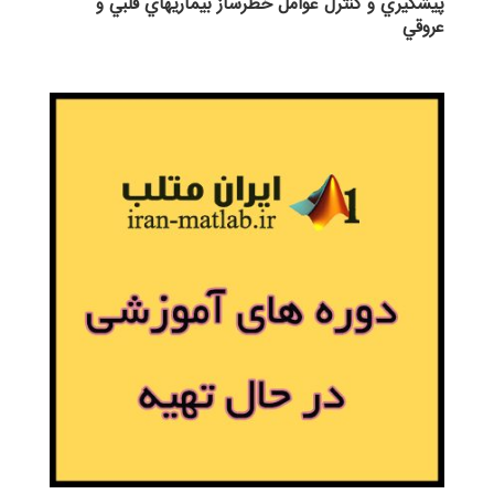
پيشگيري و كنترل عوامل خطرساز بيماريهاي قلبي و
عروقي