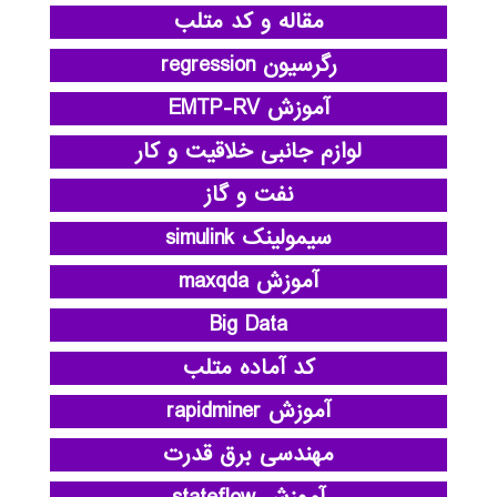
مقاله و کد متلب
رگرسیون regression
آموزش EMTP-RV
لوازم جانبی خلاقیت و کار
نفت و گاز
سیمولینک simulink
آموزش maxqda
Big Data
کد آماده متلب
آموزش rapidminer
مهندسی برق قدرت