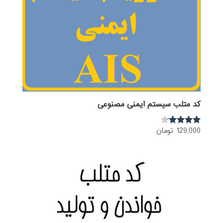
کد متلب سیستم ایمنی مصنوعی
129,000
تومان
نمره
4.00
از 5