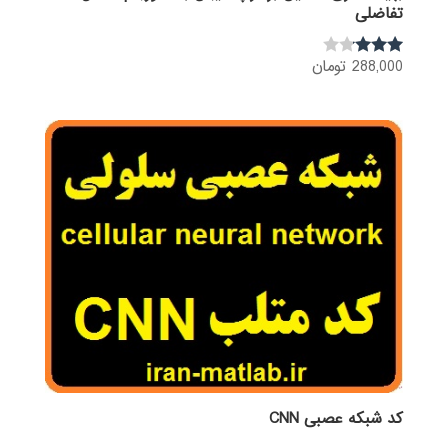
تفاضلی
288,000
تومان
نمره
3.00
از 5
کد شبکه عصبی CNN