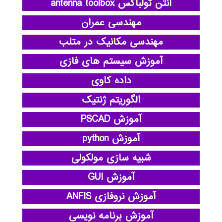
آنتن تولباکس antenna toolbox
مهندسی عمران
مهندسی مکانیک در متلب
آموزش سیستم های فازی
داده کاوی
الگوریتم ژنتیک
آموزش PSCAD
آموزش python
شبیه سازی مولکولی
آموزش GUI
آموزش نروفازی ANFIS
آموزش برنامه نویسی