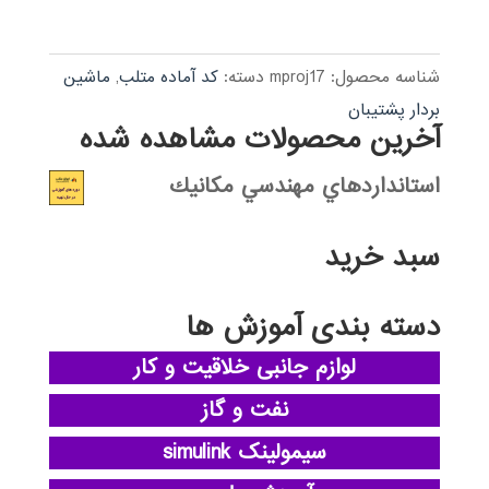
شناسه محصول:
mproj17
دسته:
کد آماده متلب
,
ماشین
بردار پشتیبان
آخرین محصولات مشاهده شده
استانداردهاي مهندسي مكانيك
سبد خرید
دسته بندی آموزش ها
لوازم جانبی خلاقیت و کار
نفت و گاز
سیمولینک simulink