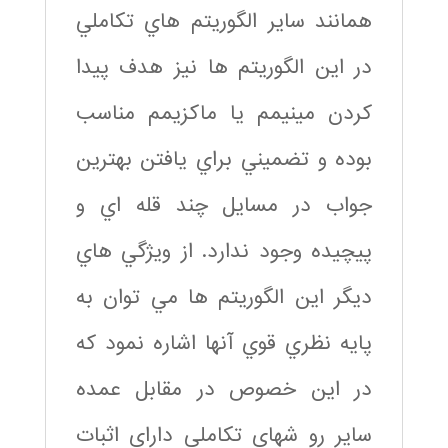
همانند ساير الگوريتم هاي تکاملي
در اين الگوريتم ها نيز هدف پيدا
کردن مينيمم يا ماکزيمم مناسب
بوده و تضميني براي يافتن بهترين
جواب در مسايل چند قله اي و
پيچيده وجود ندارد. از ويژگي هاي
ديگر اين الگوريتم ها مي توان به
پايه نظري قوي آنها اشاره نمود که
در اين خصوص در مقابل عمده
ساير رو شهاي تکاملي داراي اثبات