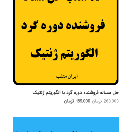
حل مساله فروشنده دوره گرد با الگوریتم ژنتیک
قیمت
قیمت
269,000
تومان
189,000
تومان
اصلی:
فعلی:
269,000 تومان
189,000 تومان.
بود.