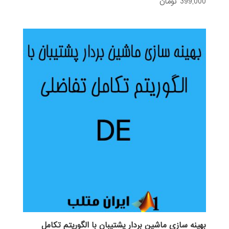
399,000
تومان
نم
ره
1.
00
از
5
بهینه سازی ماشین بردار پشتیبان با الگوریتم تکامل