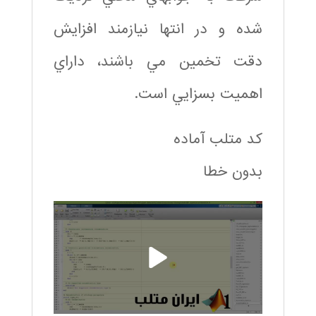
شده و در انتها نيازمند افزايش
دقت تخمين مي باشند، داراي
اهميت بسزايي است.
کد متلب آماده
بدون خطا