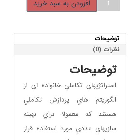
بهینه
افزودن به سبد خرید
سازی
ماشین
بردار
پشتیبان
توضیحات
با
نظرات (0)
الگوریتم
استراتژی
توضیحات
تکاملی
عدد
استراتژيهاي تکاملي خانواده اي از
الگوريتم هاي پردازش تکاملي
هستند که معمولا براي بهينه
سازيهاي عددي مورد استفاده قرار