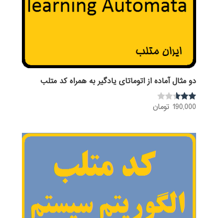
دو مثال آماده از اتوماتای یادگیر به همراه کد متلب
190,000
تومان
نمره
2.50
از 5