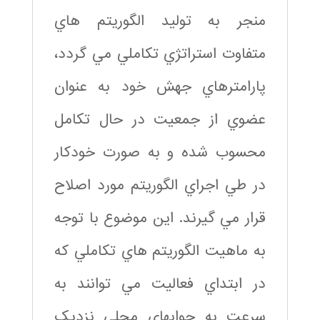
منجر به توليد الگوريتم هاي
متفاوت استراتژي تکاملي مي گردد،
پارامترهاي جهش خود به عنوان
عضوي از جمعيت در حال تکامل
محسوب شده و به صورت خودکار
در طي اجراي الگوريتم مورد اصلاح
قرار مي گيرند. اين موضوع با توجه
به ماهيت الگوريتم هاي تکاملي که
در ابتداي فعاليت مي توانند به
سرعت به جوابهاي محلي نزديک