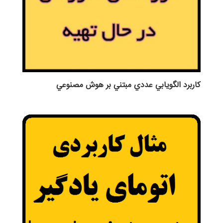
كاربرد الگويابي عددي مبتني بر هوش مصنوعي