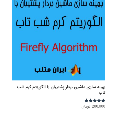
بهینه سازی ماشین بردار پشتیبان با الگوریتم کرم شب
تاب
288,000
تومان
نمره
5.00
از 5