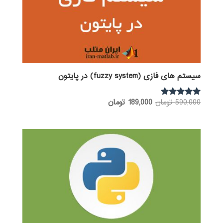
سیستم های فازی (fuzzy system) در پایتون
قیمت
قیمت
590,000
تومان
189,000
تومان
نمره
5.00
اصلی:
فعلی:
از 5
590,000 تومان
189,000 تومان.
بود.