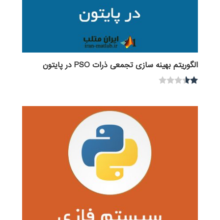
الگوریتم بهینه سازی تجمعی ذرات PSO در پایتون
نمر
ه
1.5
0
از
5