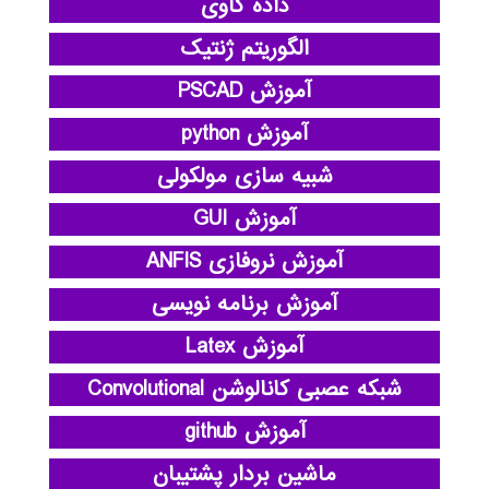
داده کاوی
الگوریتم ژنتیک
آموزش PSCAD
آموزش python
شبیه سازی مولکولی
آموزش GUI
آموزش نروفازی ANFIS
آموزش برنامه نویسی
آموزش Latex
شبکه عصبی کانالوشن Convolutional
آموزش github
ماشین بردار پشتیبان