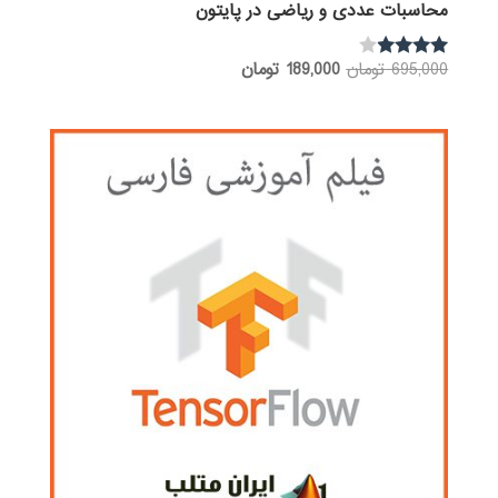
محاسبات عددی و ریاضی در پایتون
قیمت
قیمت
695,000
تومان
189,000
تومان
نمره
3.80
اصلی:
فعلی:
از 5
695,000 تومان
189,000 تومان.
بود.