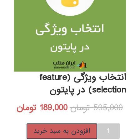
انتخاب ویژگی (feature
selection) در پایتون
قیمت
قیمت
595,000
تومان
189,000
تومان
اصلی:
فعلی:
انتخاب
افزودن به سبد خرید
595,000 تومان
189,000 ت
ویژگی