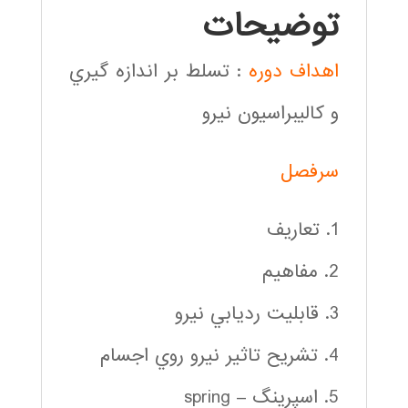
توضیحات
اهداف دوره
: تسلط بر اندازه گيري
و كاليبراسيون نيرو
سرفصل
1. تعاريف
2. مفاهيم
3. قابليت رديابي نيرو
4. تشريح تاثير نيرو روي اجسام
5. اسپرينگ – spring