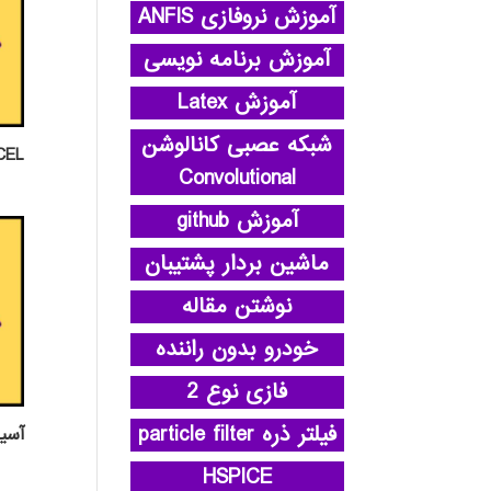
آموزش نروفازی ANFIS
آموزش برنامه نویسی
آموزش Latex
شبکه عصبی کانالوشن
EXCEL پ
Convolutional
آموزش github
ماشین بردار پشتیبان
نوشتن مقاله
خودرو بدون راننده
فازی نوع 2
فیلتر ذره particle filter
آسي
HSPICE