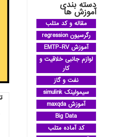
دسته بندی
آموزش ها
مقاله و کد متلب
رگرسیون regression
آموزش EMTP-RV
لوازم جانبی خلاقیت و
کار
نفت و گاز
سیمولینک simulink
ت
آموزش maxqda
Big Data
کد آماده متلب