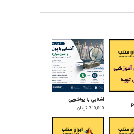
آشنايي با پولشويي
390,000
تومان