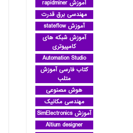
آموزش rapidminer
مهندسی برق قدرت
آموزش stateflow
آموزش شبکه های
کامپیوتری
Automation Studio
کتاب فارسی آموزش
متلب
هوش مصنوعی
مهندسی مکانیک
آموزش SimElectronics
Altium designer