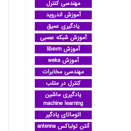
مهندسی کنترل
آموزش اندروید
یادگیری عمیق
آموزش شبکه عصبی
آموزش libsvm
آموزش weka
مهندسی مخابرات
کنترل در متلب
یادگیری ماشین
machine learning
اتوماتای یادگیر
آنتن تولباکس antenna