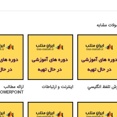
لات مشابه
زش تلفظ انگليسي
اينترنت و ارتباطات
ارائه مطالب
POWERPOINT