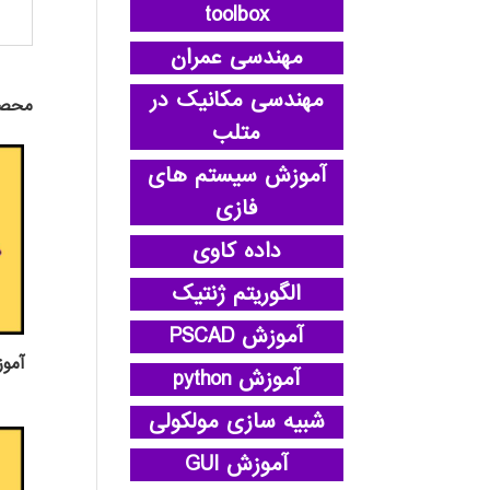
toolbox
مهندسی عمران
مهندسی مکانیک در
محصو
متلب
آموزش سیستم های
فازی
داده کاوی
الگوریتم ژنتیک
آموزش PSCAD
آمو
آموزش python
شبیه سازی مولکولی
آموزش GUI