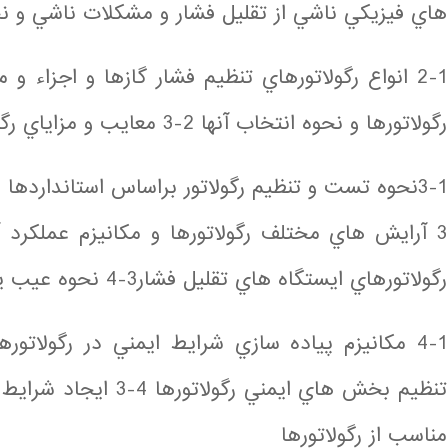
هاي فيزيكي ناشي از تقليل فشار و مشكلات ناشي و نح
رگولاتورها و نحوه انتخاب آنها 2-3 معايب و مزاياي رگولاتورهاي بارگذاري شده با فنر
3 آرايش هاي مختلف رگولاتورها و مكانيزم عملكرد آ
رگولاتورهاي ايستگاه هاي تقليل فشار3-4 نحوه عيب يابي و تنظيف رگولاتورها
تنظيم بخش هاي ايمني رگو
مناسب از رگولاتورها