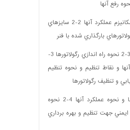
وه رفع آنها
2-1 انواع رگولاتورهاي تنظيم فشار گازها و اجزاء و مكانيزم عملكرد آنها 2-2 سايزهاي
3-1نحوه تست و تنظيم رگولاتور براساس استانداردها 3-2 نحوه راه اندازي رگولاتورها 3-
نها و نقاط تنظيم و نحوه تنظيم
4-1 مكانيزم پياده سازي شرايط ايمني در رگولاتورها و نحوه عملكرد آنها 4-2 نحوه
لاتورها 4-3 ايجاد شرايط ايمني جهت تنظيم و بهره برداري