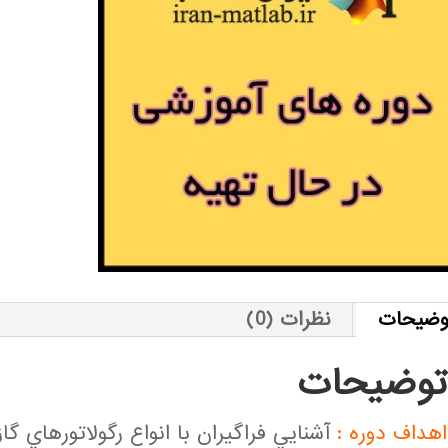
وضیحات
نظرات (0)
توضیحات
اهداف دوره :
آشنايي فراگيران با انواع رگولاتورهاي گا