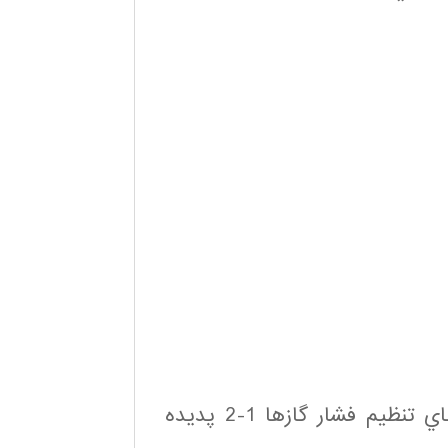
1-1 اجزاء اصلي رگولاتورها و اساس كاركرد رگولاتورهاي تنظيم فشار گازها 1-2 پديده