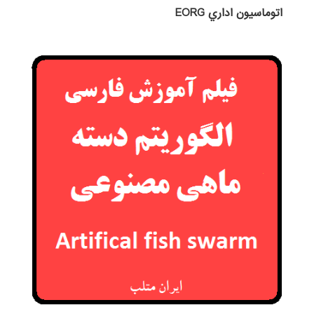
اتوماسيون اداري EORG