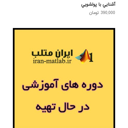
آشنايي با پولشويي
390,000
تومان