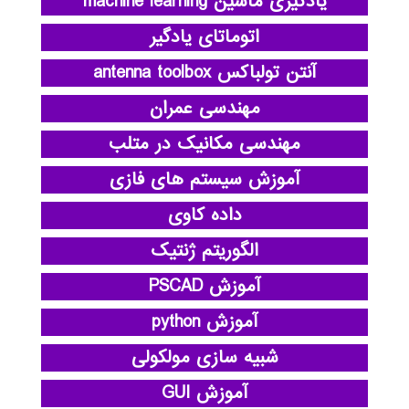
یادگیری ماشین machine learning
اتوماتای یادگیر
آنتن تولباکس antenna toolbox
مهندسی عمران
مهندسی مکانیک در متلب
آموزش سیستم های فازی
داده کاوی
الگوریتم ژنتیک
آموزش PSCAD
آموزش python
شبیه سازی مولکولی
آموزش GUI