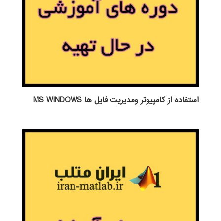
استفاده از كامپيوتر ومديريت فايل ها MS WINDOWS