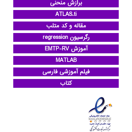
برازش منحنی
ATLAS.ti
مقاله و کد متلب
رگرسیون regression
آموزش EMTP-RV
MATLAB
فیلم آموزشی فارسی
کتاب