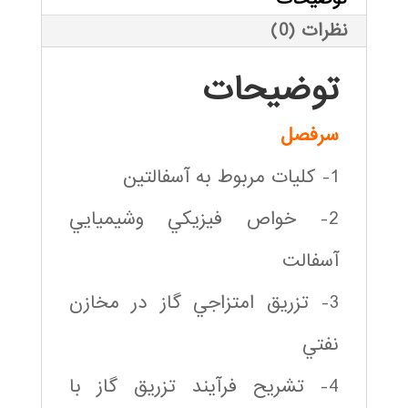
نظرات (0)
توضیحات
سرفصل
1- كليات مربوط به آسفالتين
2- خواص فيزيكي وشيميايي
آسفالت
3- تزريق امتزاجي گاز در مخازن
نفتي
4- تشريح فرآيند تزريق گاز با