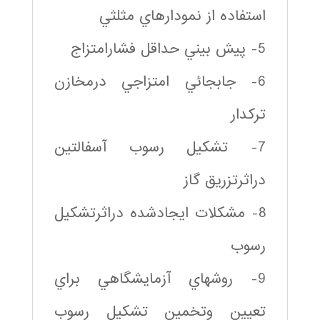
استفاده از نمودارهاي مثلثي
5- پيش بيني حداقل فشارامتزاج
6- جابجائي امتزاجي درمخازن
تركدار
7- تشكيل رسوب آسفالتين
دراثرتزريق گاز
8- مشكلات ايجادشده دراثرتشكيل
رسوب
9- روشهاي آزمايشگاهي براي
تعيين وتخمين تشكيل رسوب