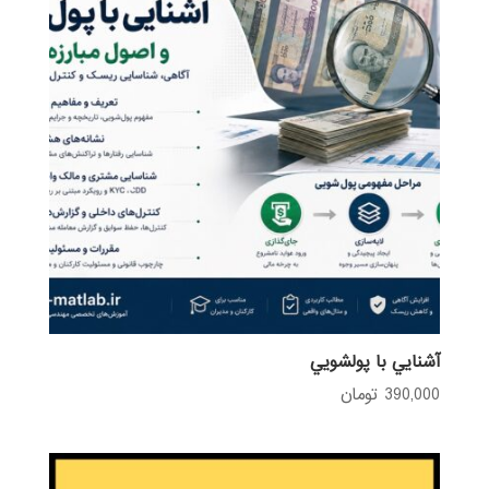
آشنايي با پولشويي
390,000
تومان