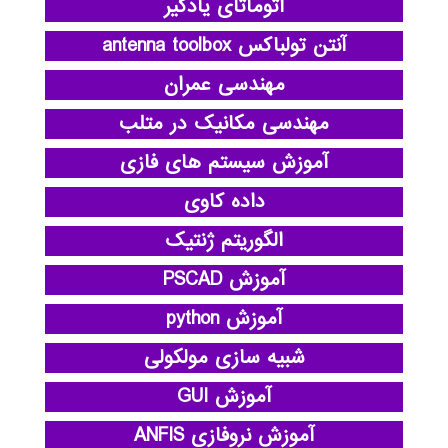
اتوماتای یادگیر
آنتن تولباکس antenna toolbox
مهندسی عمران
مهندسی مکانیک در متلب
آموزش سیستم های فازی
داده کاوی
الگوریتم ژنتیک
آموزش PSCAD
آموزش python
شبیه سازی مولکولی
آموزش GUI
آموزش نروفازی ANFIS