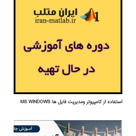
استفاده از كامپيوتر ومديريت فايل ها MS WINDOWS