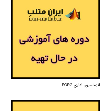
اتوماسيون اداري EORG