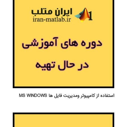
استفاده از كامپيوتر ومديريت فايل ها MS WINDOWS