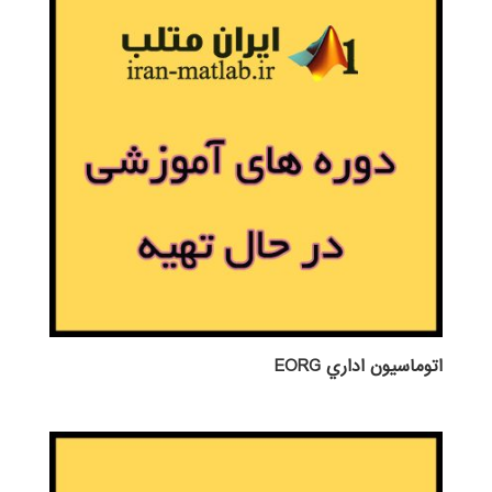
اتوماسيون اداري EORG