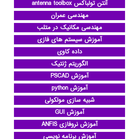
آنتن تولباکس antenna toolbox
مهندسی عمران
مهندسی مکانیک در متلب
آموزش سیستم های فازی
داده کاوی
الگوریتم ژنتیک
آموزش PSCAD
آموزش python
شبیه سازی مولکولی
آموزش GUI
آموزش نروفازی ANFIS
آموزش برنامه نویسی