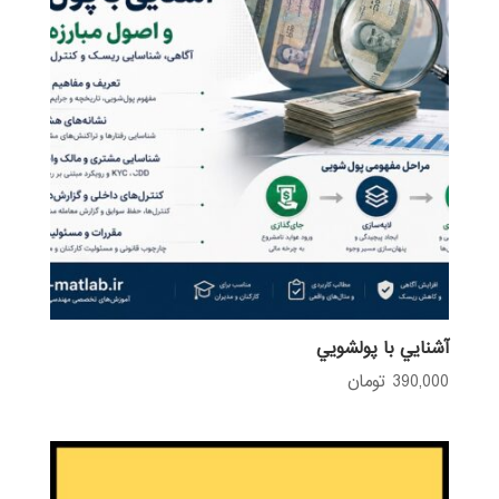
آشنايي با پولشويي
390,000
تومان