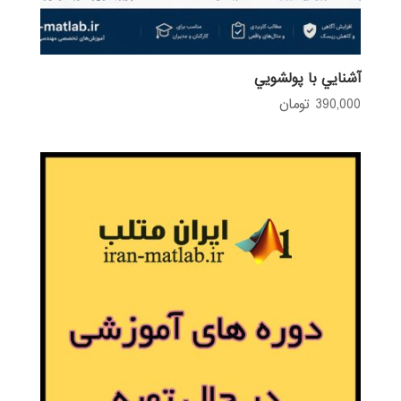
آشنايي با پولشويي
390,000
تومان