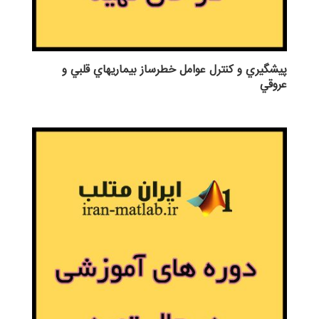
پيشگيري و كنترل عوامل خطرساز بيماريهاي قلبي و
عروقي