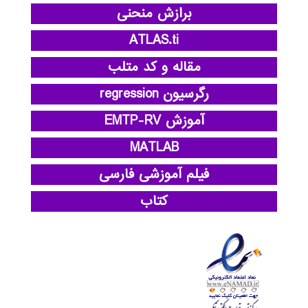
برازش منحنی
ATLAS.ti
مقاله و کد متلب
رگرسیون regression
آموزش EMTP-RV
MATLAB
فیلم آموزشی فارسی
کتاب