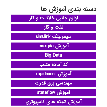
دسته بندی آموزش ها
لوازم جانبی خلاقیت و کار
نفت و گاز
سیمولینک simulink
آموزش maxqda
Big Data
کد آماده متلب
آموزش rapidminer
مهندسی برق قدرت
آموزش stateflow
آموزش شبکه های کامپیوتری