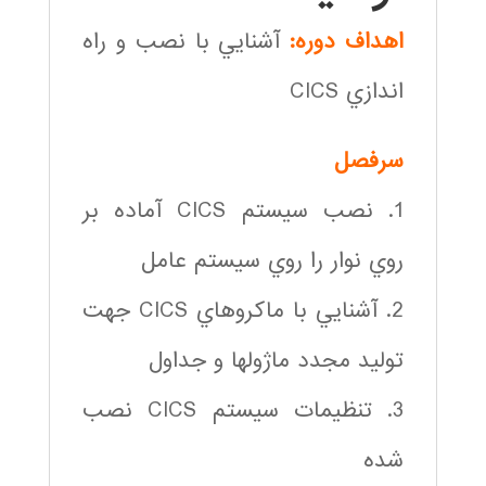
اهداف دوره:
آشنايي با نصب و راه
اندازي CICS
سرفصل
1. نصب سيستم CICS آماده بر
روي نوار را روي سيستم عامل
2. آشنايي با ماكرو‎هاي CICS جهت
توليد مجدد ماژولها و جداول
3. تنظيمات سيستم CICS نصب
شده