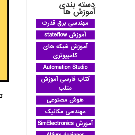
دسته بندی
آموزش ها
مهندسی برق قدرت
آموزش stateflow
آموزش شبکه های
کامپیوتری
Automation Studio
کتاب فارسی آموزش
متلب
ت
هوش مصنوعی
مهندسی مکانیک
آموزش SimElectronics