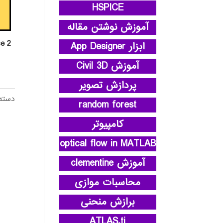
HSPICE
آموزش نوشتن مقاله
e 2
ابزار App Designer
آموزش Civil 3D
پردازش تصویر
دسته
random forest
کامپیوتر
optical flow in MATLAB
آموزش clementine
محاسبات موازی
برازش منحنی
ATLAS.ti