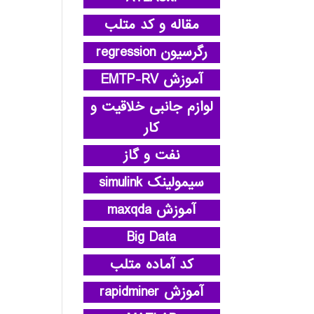
مقاله و کد متلب
رگرسیون regression
آموزش EMTP-RV
لوازم جانبی خلاقیت و
کار
نفت و گاز
سیمولینک simulink
آموزش maxqda
Big Data
کد آماده متلب
آموزش rapidminer