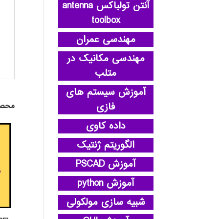
آنتن تولباکس antenna
toolbox
مهندسی عمران
مهندسی مکانیک در
متلب
آموزش سیستم های
فازی
محصو
داده کاوی
الگوریتم ژنتیک
آموزش PSCAD
آموزش python
شبیه سازی مولکولی