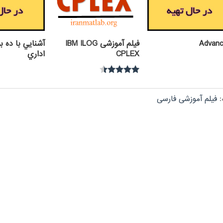
Advanc
فیلم آموزشی IBM ILOG
آشنايي با ده ب
CPLEX
اداري
نمره
4.30
از 5
:
فیلم آموزشی فارسی