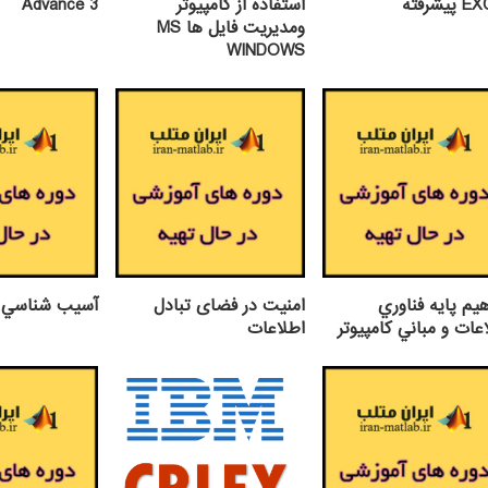
يشرفته
استفاده از كامپيوتر
Advance 3
ومديريت فايل ها MS
WINDOWS
يم پايه فناوري
امنیت در فضای تبادل
آسيب شناسي خ
عات و مباني كامپيوتر
اطلاعات