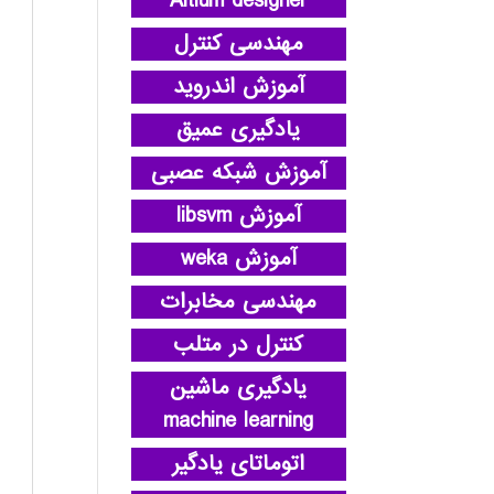
Altium designer
مهندسی کنترل
آموزش اندروید
یادگیری عمیق
آموزش شبکه عصبی
آموزش libsvm
آموزش weka
مهندسی مخابرات
کنترل در متلب
یادگیری ماشین
machine learning
اتوماتای یادگیر