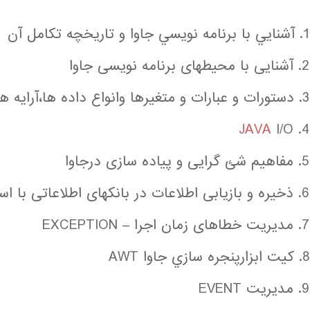
1. آشنايي با برنامه نويسي جاوا و تاريخچه تكامل آن
2. آشنایی با محیطهای برنامه نویسی جاوا
3. دستورات و عبارات و متغيرها وانواع داده ها،آرايه ها،شرط ها،حلقه ها و توابع در جاوا
JAVA
I/O
4.
5. مفاهيم شئ گرایی و پیاده سازی درجاوا
6. ذخیره و بازیابی اطلاعات در بانکهای اطلاعاتی با استفاده از جاوا
7. مدیریت خطاهای زمان اجرا – EXCEPTION
8. كيت ابزارپنجره سازي جاوا AWT
9. مدیریت EVENT