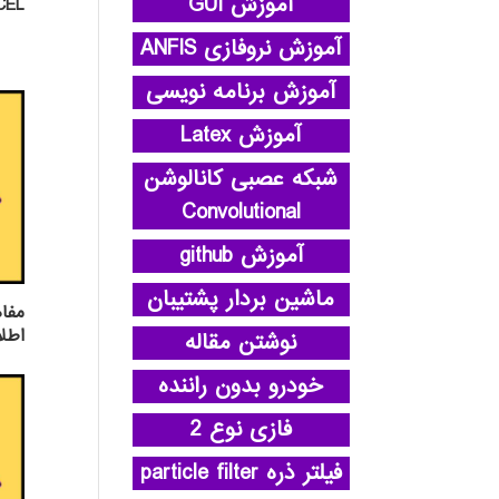
آموزش GUI
EXCEL پ
آموزش نروفازی ANFIS
آموزش برنامه نویسی
آموزش Latex
شبکه عصبی کانالوشن
Convolutional
آموزش github
ماشین بردار پشتیبان
مفاه
اطلا
نوشتن مقاله
خودرو بدون راننده
فازی نوع 2
فیلتر ذره particle filter