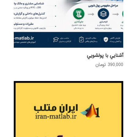
آشنايي با پولشويي
390,000
تومان