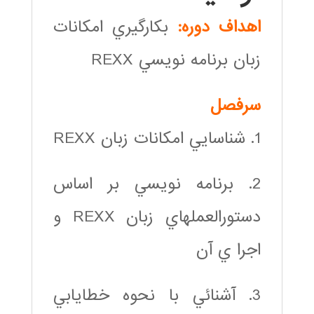
اهداف دوره:
بكارگيري امكانات
زبان برنامه نويسي REXX
سرفصل
1. شناسايي امكانات زبان REXX
2. برنامه نويسي بر اساس
دستورالعمل‎هاي زبان REXX و
اجرا ي آن
3. آشنائي با نحوه خطايابي