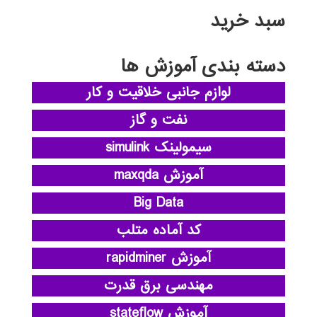
سبد خرید
دسته بندی آموزش ها
لوازم جانبی خلاقیت و کار
نفت و گاز
سیمولینک simulink
آموزش maxqda
Big Data
کد آماده متلب
آموزش rapidminer
مهندسی برق قدرت
آموزش stateflow