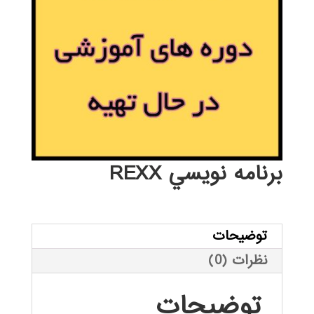
برنامه نويسي REXX
توضیحات
نظرات (0)
توضیحات