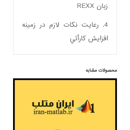
زبان REXX
4. رعايت نكات لازم در زمينه
افزايش كارآئي
محصولات مشابه