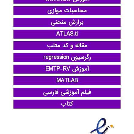
محاسبات موازی
برازش منحنی
ATLAS.ti
مقاله و کد متلب
رگرسیون regression
آموزش EMTP-RV
MATLAB
فیلم آموزشی فارسی
کتاب