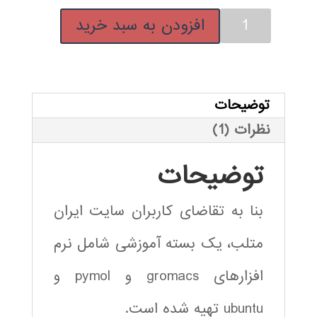
بسته
افزودن به سبد خرید
آموزشی
gromacs
pymol
ubuntu
توضیحات
عدد
نظرات (1)
توضیحات
بنا به تقاضای کاربران سایت ایران
متلب، یک بسته آموزشی شامل نرم
افزارهای gromacs و pymol و
ubuntu تهیه شده است.