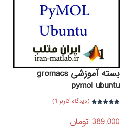
بسته آموزشی gromacs
pymol ubuntu
(دیدگاه کاربر
1
)
1
امتیاز
5.00
از 5 امتیاز
389,000
تومان
مشتری