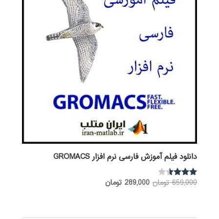
دانلود فیلم آموزش فارسی نرم افزار GROMACS
قیمت
قیمت
659,000
تومان
289,000
تومان
نمره
3.40
اصلی:
فعلی:
از 5
659,000 تومان
289,000 تومان.
بود.