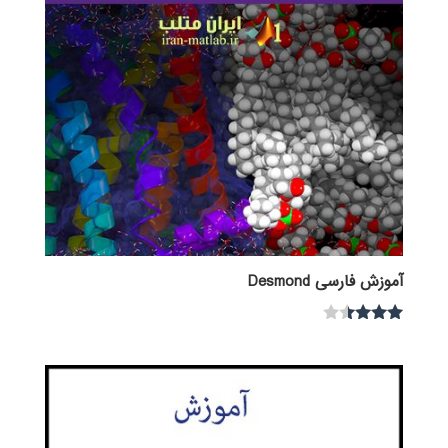
آموزش فارسی Desmond
نمره
3.33
از 5