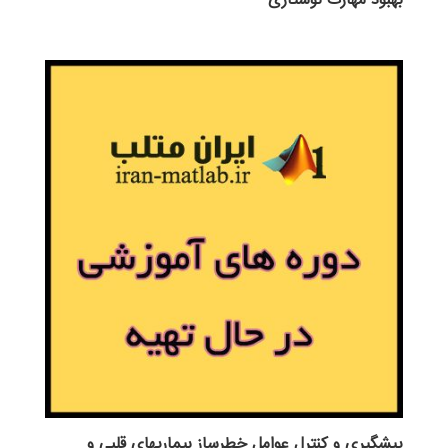
بهبود مهارت نوشتاری
پيشگيري و كنترل عوامل خطرساز بيماريهاي قلبي و