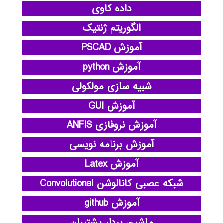
داده کاوی
الگوریتم ژنتیک
آموزش PSCAD
آموزش python
شبیه سازی مولکولی
آموزش GUI
آموزش نروفازی ANFIS
آموزش برنامه نویسی
آموزش Latex
شبکه عصبی کانالوشن Convolutional
آموزش github
ماشین بردار پشتیبان