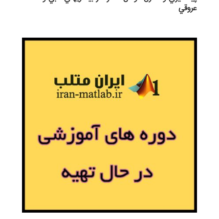
عروقي