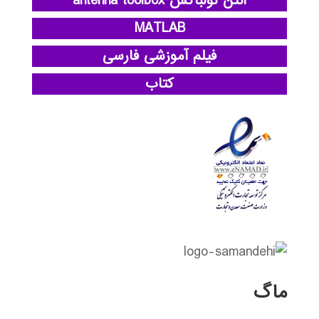
آنتن تولباکس antenna toolbox
MATLAB
فیلم آموزشی فارسی
کتاب
ماگ