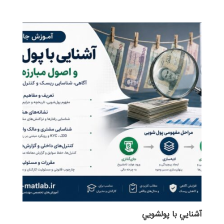
آشنايي با پولشويي