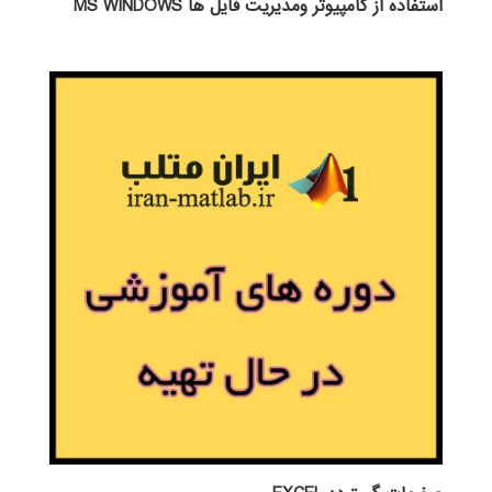
استفاده از كامپيوتر ومديريت فايل ها MS WINDOWS