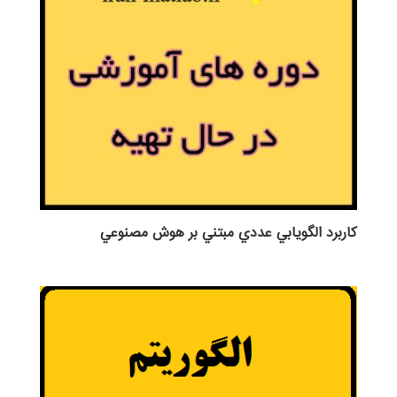
كاربرد الگويابي عددي مبتني بر هوش مصنوعي