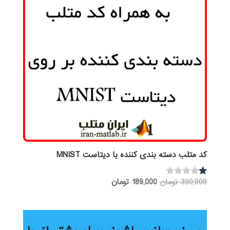
کد متلب دسته بندی کننده با دیتاست MNIST
قیمت
قیمت
390,000
تومان
189,000
تومان
نم
ره
اصلی:
فعلی:
1.
390,000 تومان
189,000 تومان.
00
از
بود.
5