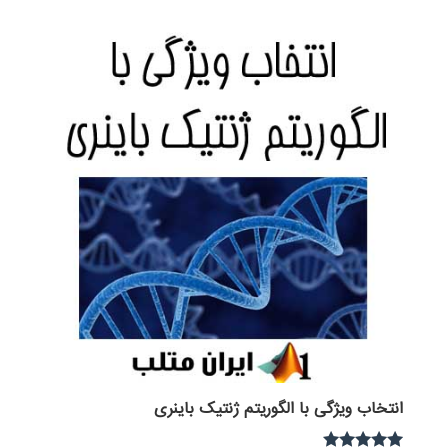
از 5
انتخاب ویژگی با الگوریتم ژنتیک باینری