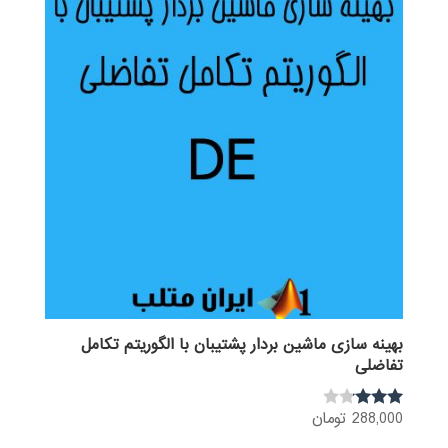
بهینه سازی ماشین بردار پشتیبان با الگوریتم تکامل
تفاضلی
288,000
تومان
نمره
3.00