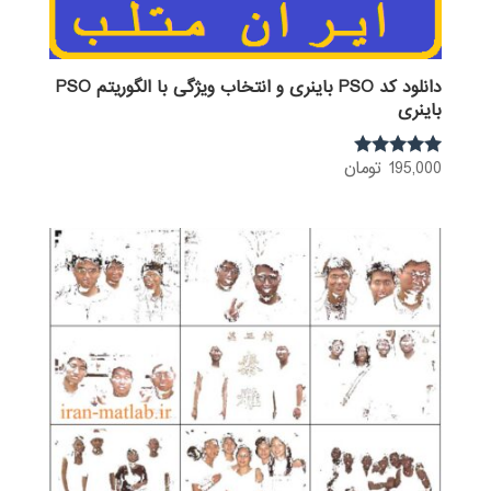
دانلود کد PSO باینری و انتخاب ویژگی با الگوریتم PSO
باینری
195,000
تومان
نمره
5.00
از 5