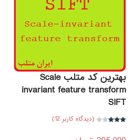
بهترین کد متلب Scale
invariant feature transform
SIFT
(دیدگاه کاربر
12
)
4
امتیاز
3.00
از
5 امتیاز