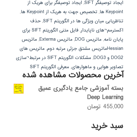
ایجاد توصیفگر SIFT
,
ایجاد توصیفگر برای هریک از
Keypoint ها
,
تخصیص جهت به هریک از Keypoint ها
,
تناظریابی میان ویژگی ها در الگوریتم SIFT
,
حذف
اکسترمم¬های ناپایدار
,
فایل متنی الگوریتم SIFT برای
پایان نامه
,
ماتریس DOG
,
ماتریس Exterma
,
ماتریس
Hessianماتریس مشتق جزئی مرتبه دوم
,
ماتریس های
DOG2 و DOG3
,
مشکلات الگوریتم SIFT در مرتبط¬سازی
تصاویر هوایی و ماهوارهای
,
معرفی الگوریتم SIFT
آخرین محصولات مشاهده شده
بسته آموزشی جامع یادگیری عمیق
Deep Learning
455,000
تومان
سبد خرید