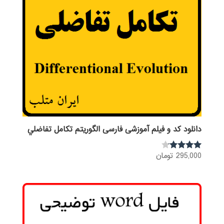
دانلود کد و فیلم آموزشی فارسی الگوریتم تكامل تفاضلي
295,000
تومان
نمره
4.00
از 5