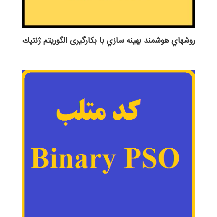
روش‎هاي هوشمند بهينه سازي با بکارگیری الگوريتم ژنتيك