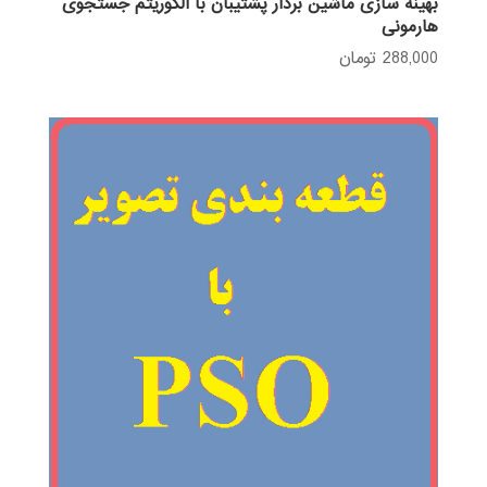
بهینه سازی ماشین بردار پشتیبان با الگوریتم جستجوی
هارمونی
288,000
تومان