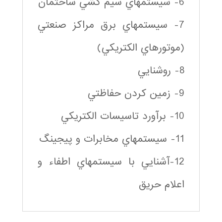
6- سيستمهاي سيم كشي ساختمان
7- سيستمهاي برق مراكز صنعتي
(موتورهاي الكتريكي)
8- روشنايي
9- زمين كردن حفاظتي
10- برآورد تاسيسات الكتريكي
11- سيستمهاي مخابرات و پيجينگ
12-آشنايي با سيستمهاي اطفاء و
اعلام حريق