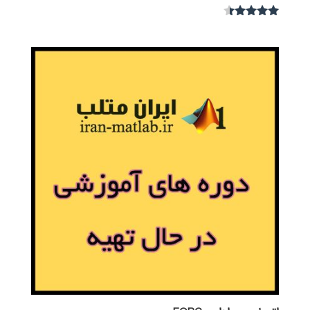
نمره
4.30
از 5