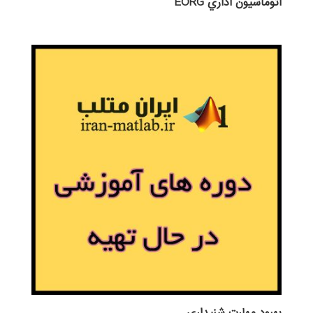
اتوماسيون اداري EORG