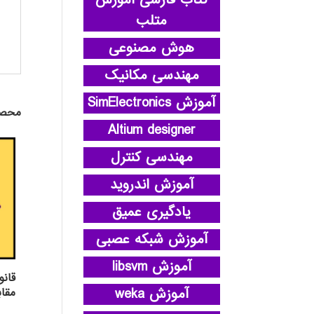
کتاب فارسی آموزش
متلب
هوش مصنوعی
مهندسی مکانیک
آموزش SimElectronics
محصو
Altium designer
مهندسی کنترل
آموزش اندروید
یادگیری عمیق
آموزش شبکه عصبی
آموزش libsvm
قانو
آموزش weka
مقاب