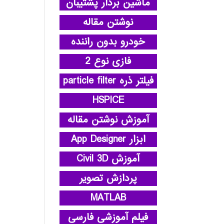
ماشین بردار پشتیبان
نوشتن مقاله
خودرو بدون راننده
فازی نوع 2
فیلتر ذره particle filter
HSPICE
آموزش نوشتن مقاله
ابزار App Designer
آموزش Civil 3D
پردازش تصویر
MATLAB
فیلم آموزشی فارسی