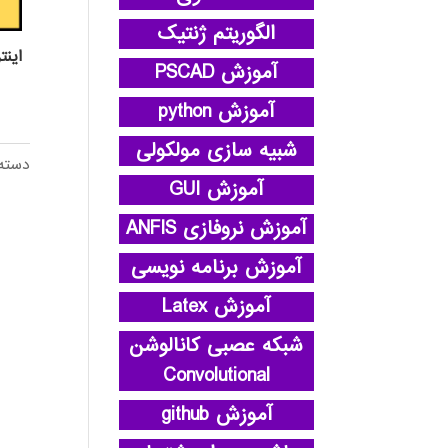
الگوریتم ژنتیک
اينت
آموزش PSCAD
آموزش python
شبیه سازی مولکولی
دسته
آموزش GUI
آموزش نروفازی ANFIS
آموزش برنامه نویسی
آموزش Latex
شبکه عصبی کانالوشن
Convolutional
آموزش github