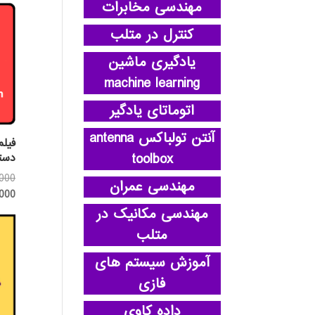
مهندسی مخابرات
کنترل در متلب
یادگیری ماشین
machine learning
اتوماتای یادگیر
آنتن تولباکس antenna
فیلم
toolbox
دست
,000
مهندسی عمران
,000
مهندسی مکانیک در
متلب
آموزش سیستم های
فازی
داده کاوی