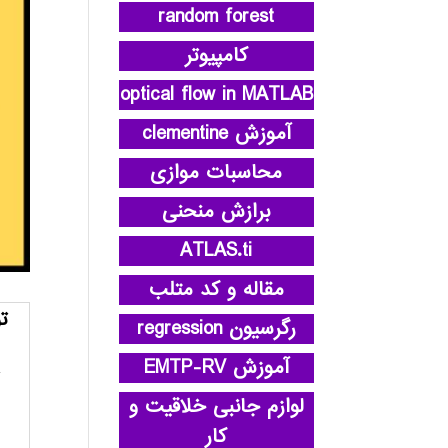
random forest
کامپیوتر
optical flow in MATLAB
آموزش clementine
محاسبات موازی
برازش منحنی
ATLAS.ti
مقاله و کد متلب
ت
رگرسیون regression
آموزش EMTP-RV
لوازم جانبی خلاقیت و
کار