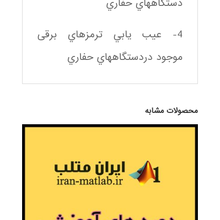
دستگاههاي حفاري
4- عيب يابي ترمزهاي برقی
موجود دردستگاههاي حفاري
محصولات مشابه