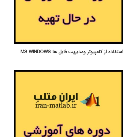
استفاده از كامپيوتر ومديريت فايل ها MS WINDOWS