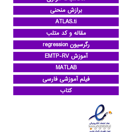
برازش منحنی
ATLAS.ti
مقاله و کد متلب
رگرسیون regression
آموزش EMTP-RV
MATLAB
فیلم آموزشی فارسی
کتاب