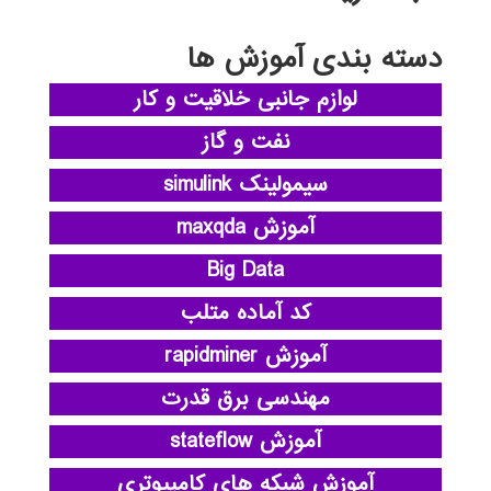
دسته بندی آموزش ها
لوازم جانبی خلاقیت و کار
نفت و گاز
سیمولینک simulink
آموزش maxqda
Big Data
کد آماده متلب
آموزش rapidminer
مهندسی برق قدرت
آموزش stateflow
آموزش شبکه های کامپیوتری