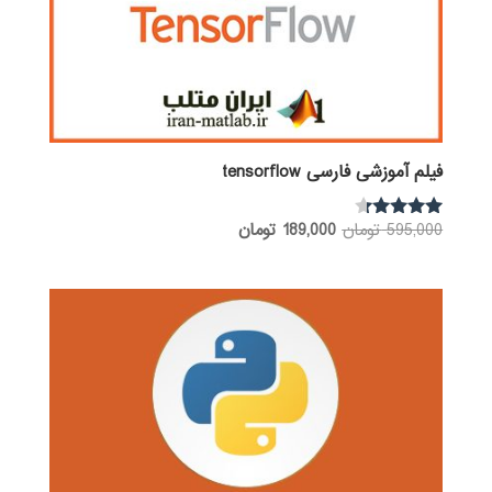
فیلم آموزشی فارسی tensorflow
قیمت
قیمت
595,000
تومان
189,000
تومان
نمره
4.17
اصلی:
فعلی:
از 5
595,000 تومان
189,000 تومان.
بود.