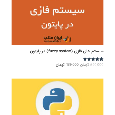
سیستم های فازی (fuzzy system) در پایتون
قیمت
قیمت
590,000
تومان
189,000
تومان
نمره
5.00
اصلی:
فعلی:
از 5
590,000 تومان
189,000 تومان.
بود.