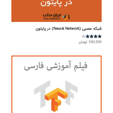
شبکه عصبی (Neural Network) در پایتون
590,000
تومان
نمره
3.92
از 5