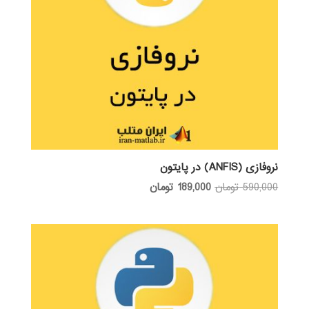
نروفازی (ANFIS) در پایتون
قیمت
قیمت
590,000
تومان
189,000
تومان
اصلی:
فعلی:
590,000 تومان
189,000 تومان.
بود.