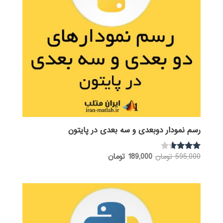
رسم نمودار دوبعدی و سه بعدی در پایتون
قیمت
قیمت
595,000
تومان
189,000
تومان
نمره
3.50
اصلی:
فعلی:
از 5
595,000 تومان
189,000 تومان.
بود.