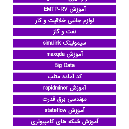
آموزش EMTP-RV
لوازم جانبی خلاقیت و کار
نفت و گاز
سیمولینک simulink
آموزش maxqda
Big Data
کد آماده متلب
آموزش rapidminer
مهندسی برق قدرت
آموزش stateflow
آموزش شبکه های کامپیوتری