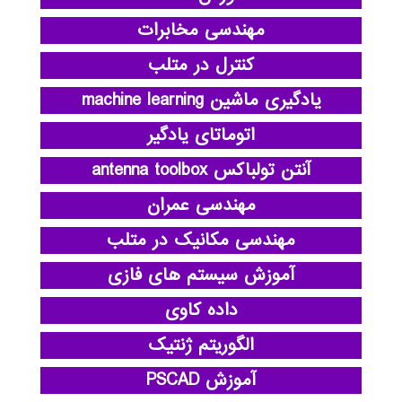
مهندسی مخابرات
کنترل در متلب
یادگیری ماشین machine learning
اتوماتای یادگیر
آنتن تولباکس antenna toolbox
مهندسی عمران
مهندسی مکانیک در متلب
آموزش سیستم های فازی
داده کاوی
الگوریتم ژنتیک
آموزش PSCAD