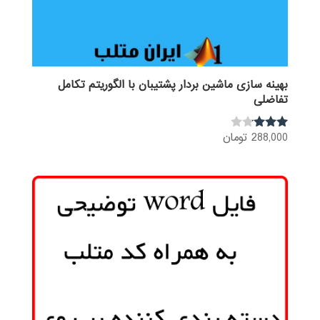
بهینه سازی ماشین بردار پشتیبان با الگوریتم تکامل
تفاضلی
288,000
تومان
نمره
3.00
از 5