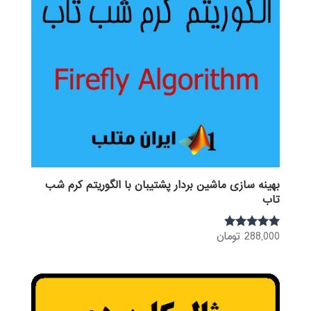
بهینه سازی ماشین بردار پشتیبان با الگوریتم کرم شب
تاب
288,000
تومان
نمره
5.00
از 5