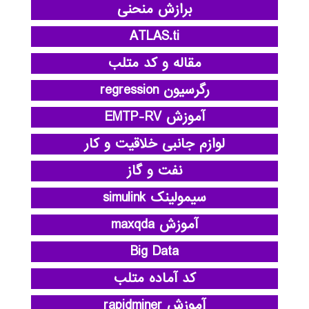
برازش منحنی
ATLAS.ti
مقاله و کد متلب
رگرسیون regression
آموزش EMTP-RV
لوازم جانبی خلاقیت و کار
نفت و گاز
سیمولینک simulink
آموزش maxqda
Big Data
کد آماده متلب
آموزش rapidminer