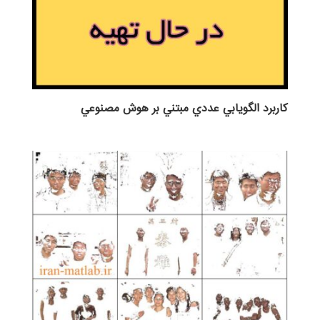
كاربرد الگويابي عددي مبتني بر هوش مصنوعي