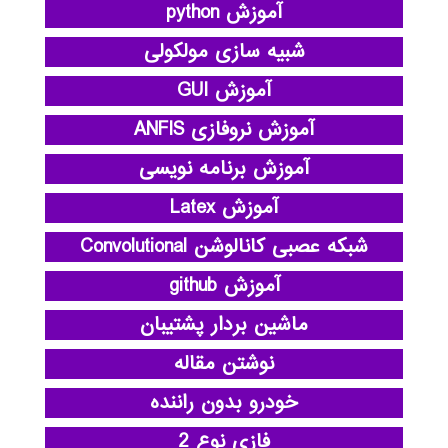
آموزش python
شبیه سازی مولکولی
آموزش GUI
آموزش نروفازی ANFIS
آموزش برنامه نویسی
آموزش Latex
شبکه عصبی کانالوشن Convolutional
آموزش github
ماشین بردار پشتیبان
نوشتن مقاله
خودرو بدون راننده
فازی نوع 2