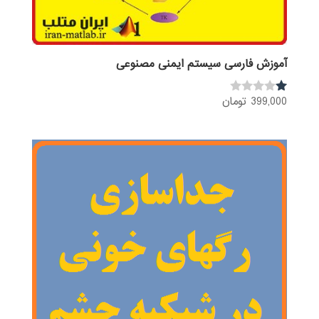
آموزش فارسی سیستم ایمنی مصنوعی
399,000
تومان
نم
ره
1.
00
از
5