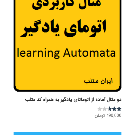
دو مثال آماده از اتوماتای یادگیر به همراه کد متلب
190,000
تومان
نمره
2.50
از 5