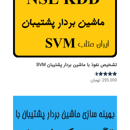
تشخیص نفوذ با ماشین بردار پشتیبان SVM
295,000
تومان
نمره
4.33
از 5