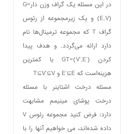
در این مسئله یک گراف وزن دارG=
(E,V) و یک زیرمجموعه از رئوس
گراف T که مجموعه ترمینال‌ها نام
دارد ارائه می‌گردد. و هدف پیدا
کردن GT=(V’,E’) با کمترین
هزینه‌است که E’⊆E و T⊆V’⊆V
مسئله درخت اشتاینر با مسئله
درخت پوشای مینیمم مشابهت
دارد: فرض کنید مجموعه رئوس V
داده شده‌اند، می خواهیم آنها را با