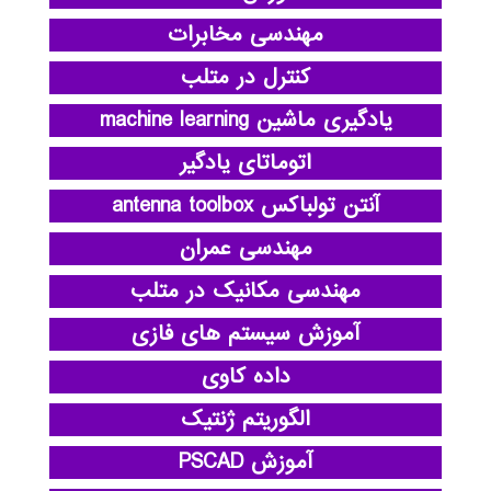
مهندسی مخابرات
کنترل در متلب
یادگیری ماشین machine learning
اتوماتای یادگیر
آنتن تولباکس antenna toolbox
مهندسی عمران
مهندسی مکانیک در متلب
آموزش سیستم های فازی
داده کاوی
الگوریتم ژنتیک
آموزش PSCAD