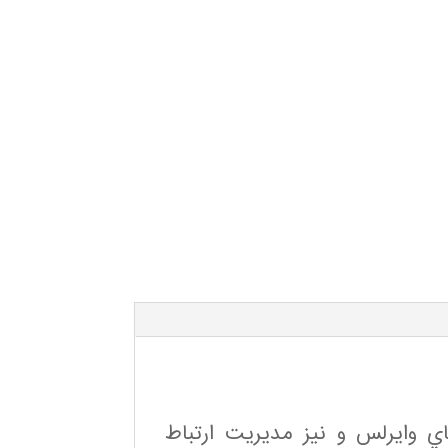
هاي وايرلس و نيز مديريت ارتباط