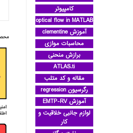
کامپیوتر
optical flow in MATLAB
آموزش clementine
محصو
محاسبات موازی
برازش منحنی
ATLAS.ti
مقاله و کد متلب
رگرسیون regression
آموزش EMTP-RV
امنی
لوازم جانبی خلاقیت و
اطل
کار