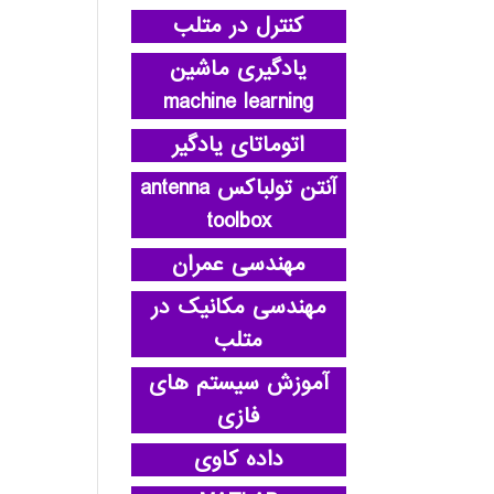
کنترل در متلب
یادگیری ماشین
machine learning
اتوماتای یادگیر
آنتن تولباکس antenna
toolbox
مهندسی عمران
مهندسی مکانیک در
متلب
آموزش سیستم های
فازی
داده کاوی