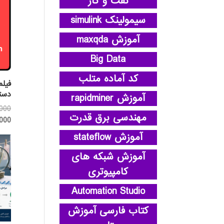
نفت و گاز
سیمولینک simulink
آموزش maxqda
Big Data
کد آماده متلب
فیلم
دست
آموزش rapidminer
,000
مهندسی برق قدرت
,000
آموزش stateflow
آموزش شبکه های
کامپیوتری
Automation Studio
کتاب فارسی آموزش