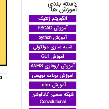
دسته بندی
آموزش ها
الگوریتم ژنتیک
آموزش PSCAD
آموزش python
شبیه سازی مولکولی
آموزش GUI
آموزش نروفازی ANFIS
آموزش برنامه نویسی
ت
آموزش Latex
شبکه عصبی کانالوشن
Convolutional