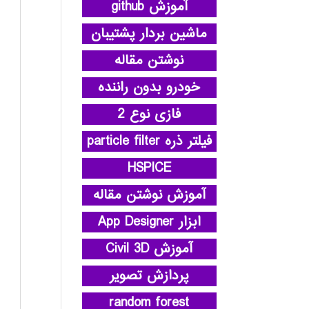
آموزش github
ماشین بردار پشتیبان
نوشتن مقاله
خودرو بدون راننده
فازی نوع 2
فیلتر ذره particle filter
HSPICE
آموزش نوشتن مقاله
ابزار App Designer
آموزش Civil 3D
پردازش تصویر
random forest