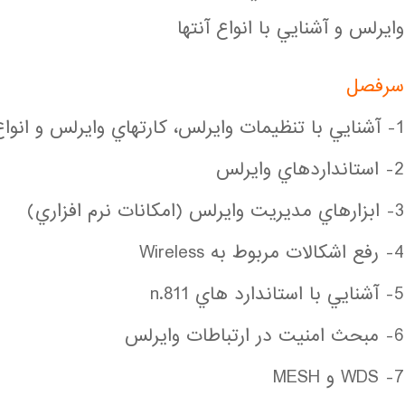
وايرلس و آشنايي با انواع آنتها
سرفصل
1- آشنايي با تنظيمات وايرلس، كارتهاي وايرلس و انواع آنتها و پروتكلها
2- استانداردهاي وايرلس
3- ابزارهاي مديريت وايرلس (امكانات نرم افزاري)
4- رفع اشكالات مربوط به Wireless
5- آشنايي با استاندارد هاي 811.n
6- مبحث امنيت در ارتباطات وايرلس
7- WDS و MESH