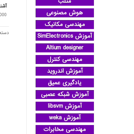
متلب
آشنا
هوش مصنوعی
,000
مهندسی مکانیک
دسته
آموزش SimElectronics
Altium designer
مهندسی کنترل
آموزش اندروید
یادگیری عمیق
آموزش شبکه عصبی
آموزش libsvm
آموزش weka
مهندسی مخابرات