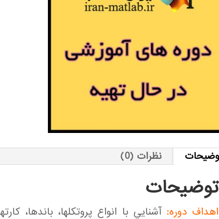
وضیحات
نظرات (0)
توضیحات
اهداف دوره:
آشنايي با انواع پروتكلها، باندها، كارت