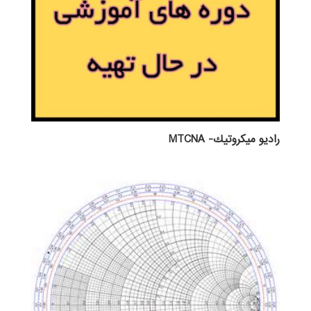
راديو ميكروتيك- MTCNA