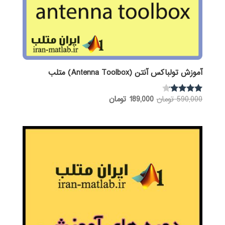
آموزش تولباکس آنتن (Antenna Toolbox) متلب
قیمت
قیمت
590,000
تومان
189,000
تومان
نمره
4.00
اصلی:
فعلی:
از 5
590,000 تومان
189,000 تومان.
بود.