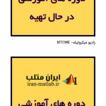
راديو ميكروتيك- MTCWE