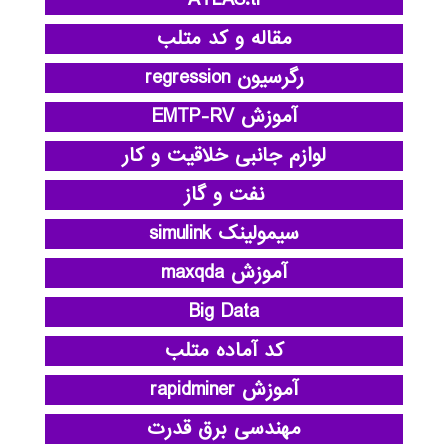
ATLAS.ti
مقاله و کد متلب
رگرسیون regression
آموزش EMTP-RV
لوازم جانبی خلاقیت و کار
نفت و گاز
سیمولینک simulink
آموزش maxqda
Big Data
کد آماده متلب
آموزش rapidminer
مهندسی برق قدرت