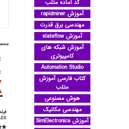
کد آماده متلب
آموزش rapidminer
مهندسی برق قدرت
آموزش stateflow
محصو
آموزش شبکه های
کامپیوتری
Automation Studio
کتاب فارسی آموزش
متلب
هوش مصنوعی
مهندسی مکانیک
LEX
آموزش SimElectronics