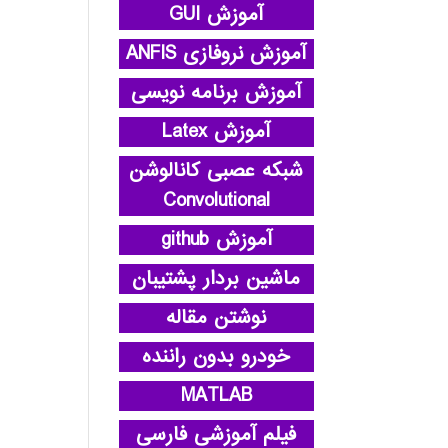
آموزش GUI
آموزش نروفازی ANFIS
آموزش برنامه نویسی
آموزش Latex
شبکه عصبی کانالوشن
Convolutional
آموزش github
ماشین بردار پشتیبان
نوشتن مقاله
خودرو بدون راننده
MATLAB
فیلم آموزشی فارسی