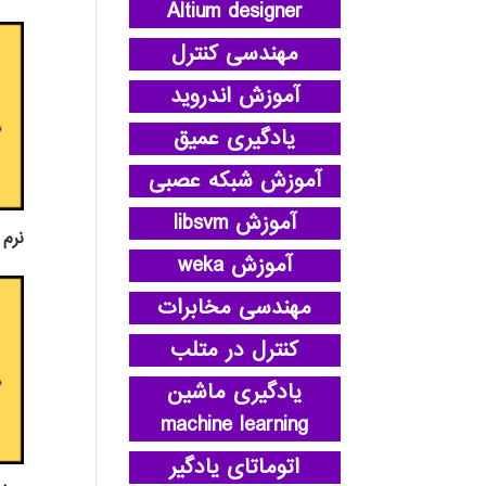
Altium designer
نمره
4.30
مهندسی کنترل
از 5
آموزش اندروید
یادگیری عمیق
آموزش شبکه عصبی
آموزش libsvm
نرم افز
آموزش weka
مهندسی مخابرات
کنترل در متلب
یادگیری ماشین
machine learning
اتوماتای یادگیر