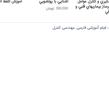
يري و كنترل عوامل
آشنايي با پولشويي
آموزش تلفظ ان
از بيماريهاي قلبي و
390,000
تومان
قي
:
فیلم آموزشی فارسی
,
مهندسی کنترل