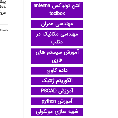
پيشگ
آنتن تولباکس antenna
خطرس
عرو
toolbox
مهندسی عمران
دسته
مهندسی مکانیک در
متلب
آموزش سیستم های
فازی
داده کاوی
الگوریتم ژنتیک
آموزش PSCAD
آموزش python
شبیه سازی مولکولی