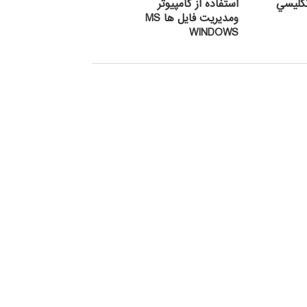
گليسي
استفاده از كامپيوتر
ومديريت فايل ها MS
WINDOWS