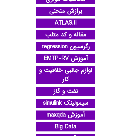
برازش منحنی
ATLAS.ti
مقاله و کد متلب
رگرسیون regression
آموزش EMTP-RV
لوازم جانبی خلاقیت و
کار
نفت و گاز
سیمولینک simulink
آموزش maxqda
Big Data