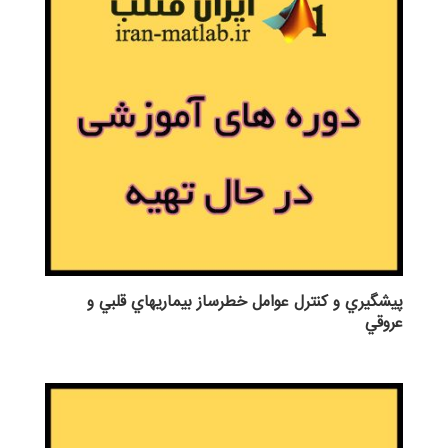
پيشگيري و كنترل عوامل خطرساز بيماريهاي قلبي و
عروقي