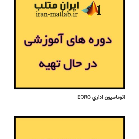
اتوماسيون اداري EORG