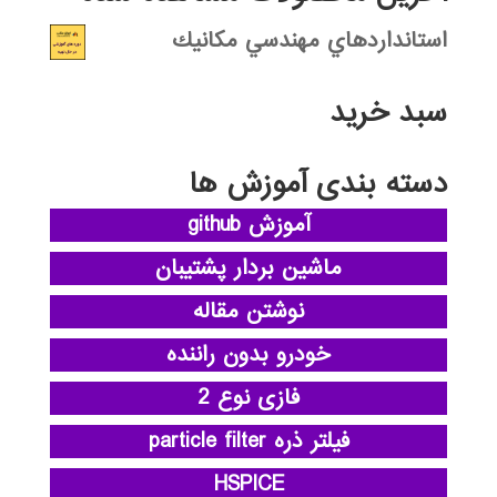
استانداردهاي مهندسي مكانيك
سبد خرید
دسته بندی آموزش ها
آموزش github
ماشین بردار پشتیبان
نوشتن مقاله
خودرو بدون راننده
فازی نوع 2
فیلتر ذره particle filter
HSPICE