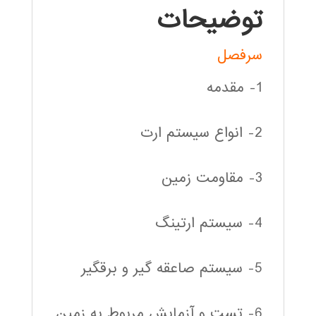
توضیحات
سرفصل
1- مقدمه
2- انواع سيستم ارت
3- مقاومت زمين
4- سيستم ارتينگ
5- سيستم صاعقه گير و برقگير
6- تست و آزمايش مربوط به زمين