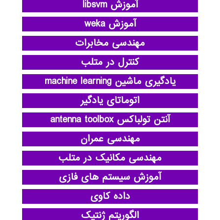
آموزش libsvm
آموزش weka
مهندسی مخابرات
کنترل در متلب
یادگیری ماشین machine learning
اتوماتای یادگیر
آنتن تولباکس antenna toolbox
مهندسی عمران
مهندسی مکانیک در متلب
آموزش سیستم های فازی
داده کاوی
الگوریتم ژنتیک