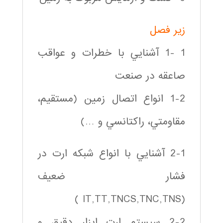
زير فصل
1 -1 آشنايي با خطرات و عواقب
صاعقه در صنعت
1-2 انواع اتصال زمين (مستقيم،
مقاومتي، راكتانسي و …)
2-1 آشنايي با انواع شبكه ارت در
فشار ضعيف
(IT,TT,TNCS,TNC,TNS )
2-2 سيستم ارت ابزار دقيق و