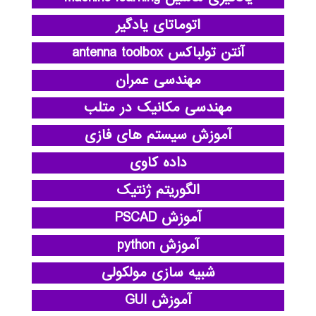
اتوماتای یادگیر
آنتن تولباکس antenna toolbox
مهندسی عمران
مهندسی مکانیک در متلب
آموزش سیستم های فازی
داده کاوی
الگوریتم ژنتیک
آموزش PSCAD
آموزش python
شبیه سازی مولکولی
آموزش GUI