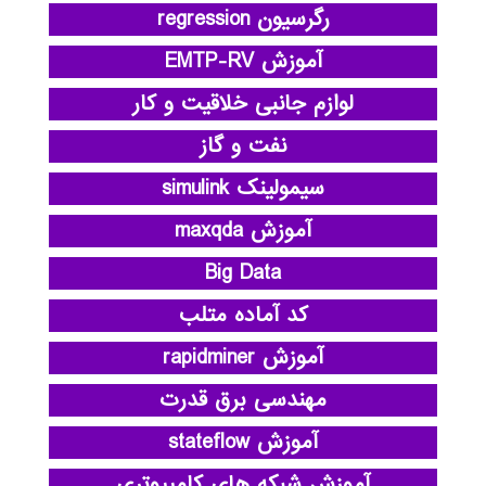
رگرسیون regression
آموزش EMTP-RV
لوازم جانبی خلاقیت و کار
نفت و گاز
سیمولینک simulink
آموزش maxqda
Big Data
کد آماده متلب
آموزش rapidminer
مهندسی برق قدرت
آموزش stateflow
آموزش شبکه های کامپیوتری