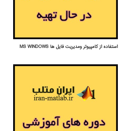
استفاده از كامپيوتر ومديريت فايل ها MS WINDOWS