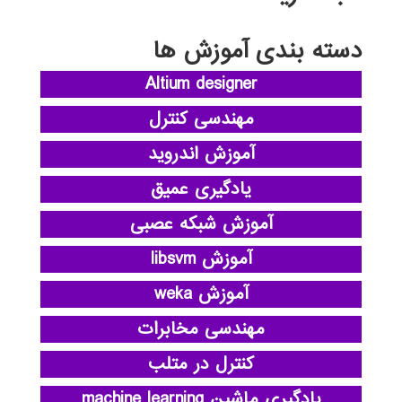
دسته بندی آموزش ها
Altium designer
مهندسی کنترل
آموزش اندروید
یادگیری عمیق
آموزش شبکه عصبی
آموزش libsvm
آموزش weka
مهندسی مخابرات
کنترل در متلب
یادگیری ماشین machine learning