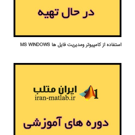
استفاده از كامپيوتر ومديريت فايل ها MS WINDOWS