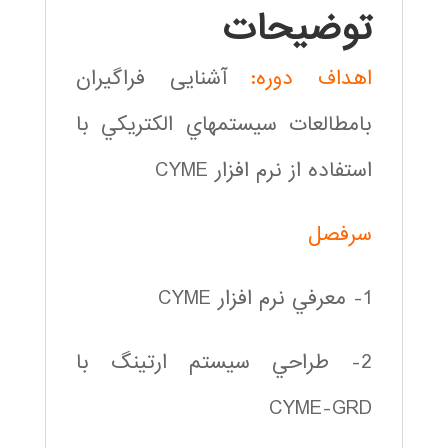
توضیحات
اهداف دوره:
آشنایی فراگیران
بامطالعات سيستمهاي الكتريكي با
استفاده از نرم افزار CYME
سرفصل
1- معرفي نرم افزار CYME
2- طراحي سيستم ارتينگ با
CYME-GRD