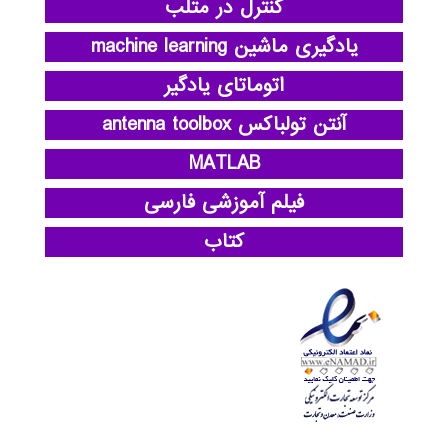
کنترل در متلب
یادگیری ماشین machine learning
اتوماتای یادگیر
آنتن تولباکس antenna toolbox
MATLAB
فیلم آموزشی فارسی
کتاب