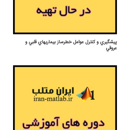
پيشگيري و كنترل عوامل خطرساز بيماريهاي قلبي و
عروقي