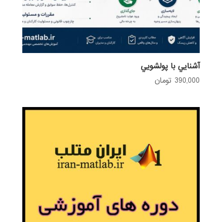
آشنايي با پولشويي
390,000
تومان