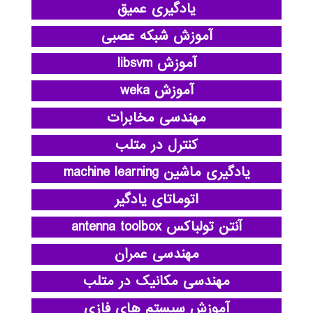
یادگیری عمیق
آموزش شبکه عصبی
آموزش libsvm
آموزش weka
مهندسی مخابرات
کنترل در متلب
یادگیری ماشین machine learning
اتوماتای یادگیر
آنتن تولباکس antenna toolbox
مهندسی عمران
مهندسی مکانیک در متلب
آموزش سیستم های فازی