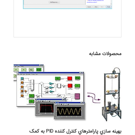
محصولات مشابه
بهينه ‎سازي پارامترهاي کنترل کننده PID به کمک