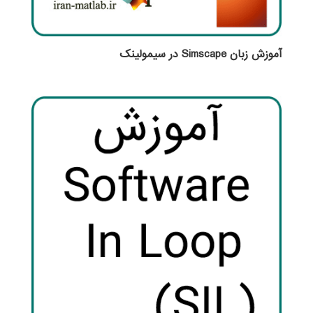
آموزش زبان Simscape در سیمولینک