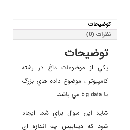
فارسي
داده
بزرگ
توضیحات
عدد
نظرات (0)
توضیحات
يكي از موضوعات داغ در رشته
كامپيوتر ، موضوع داده هاي بزرگ
يا big data مي باشد.
شايد اين سوال براي شما ايجاد
شود كه ديتابيس چه اندازه اي