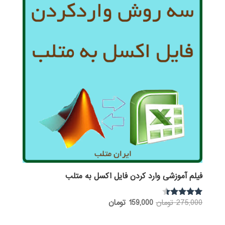
فیلم آموزشی وارد کردن فایل اکسل به متلب
قیمت
قیمت
275,000
تومان
159,000
تومان
نمره
4.25
اصلی:
فعلی:
از 5