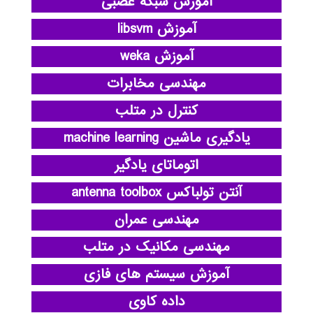
آموزش شبکه عصبی
آموزش libsvm
آموزش weka
مهندسی مخابرات
کنترل در متلب
یادگیری ماشین machine learning
اتوماتای یادگیر
آنتن تولباکس antenna toolbox
مهندسی عمران
مهندسی مکانیک در متلب
آموزش سیستم های فازی
داده کاوی