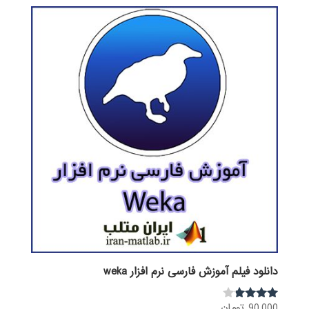
275,000 تومان
159,000 تومان.
بود.
دانلود فیلم آموزش فارسی نرم افزار weka
90,000
تومان
نمره