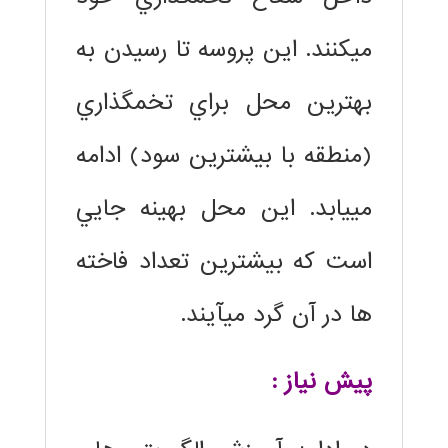
ميكنند. اين پروسه تا رسيدن به
بهترين محل براي تخمگذاري
(منطقه با بيشترين سود) ادامه
مييابد. اين محل بهينه جايي
است كه بيشترين تعداد فاخته
ها در آن گرد ميآيند.
پیش نیاز :