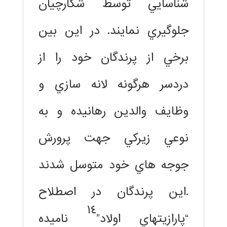
شناسايي توسط شكارچيان
جلوگيري نمايند. در اين بين
برخي از پرندگان خود را از
دردسر هرگونه لانه سازي و
وظايف والدين رهانيده و به
نوعي زيركي جهت پرورش
جوجه هاي خود متوسل شدند
.اين پرندگان در اصطلاح
١٤
“پارازيتهاي اولاد”
ناميده