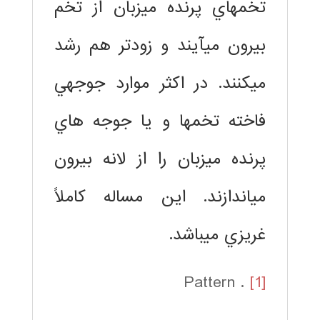
تخمهاي پرنده ميزبان از تخم
بيرون ميآيند و زودتر هم رشد
ميكنند. در اكثر موارد جوجهي
فاخته تخمها و يا جوجه هاي
پرنده ميزبان را از لانه بيرون
مياندازند. اين مساله كاملاً
غريزي ميباشد.
. Pattern
[1]