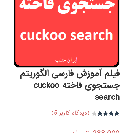
فیلم آموزش فارسی الگوریتم
جستجوی فاخته cuckoo
search
(دیدگاه کاربر
5
)
3
امتیاز
4.00
از 5
امتیاز