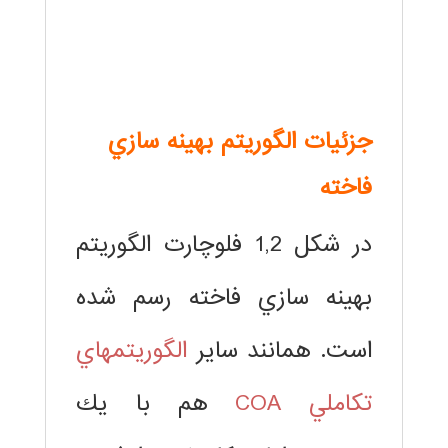
جزئيات الگوريتم بهينه سازي
فاخته
در شكل 1,2 فلوچارت الگوريتم
بهينه سازي فاخته رسم شده
است. همانند ساير
الگوريتمهاي
تكاملي COA
هم با يك