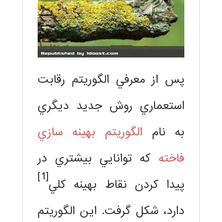
پس از معرفي الگوريتم رقابت
استعماري روش جديد ديگري
به نام
الگوريتم بهينه سازي
فاخته
كه توانايي بيشتري در
[1]
پيدا كردن نقاط بهينه كلي
دارد، شكل گرفت. اين الگوريتم