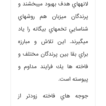
لانههاي هدف بهبود ميبخشند و
پرندگان ميزبان هم روشهاي
شناسايي تخمهاي بيگانه را ياد
ميگيرند. اين تلاش و مبارزه
براي بقا بين پرندگان مختلف و
فاخته ها يك فرايند مداوم و
پيوسته است.
جوجه هاي فاخته زودتر از