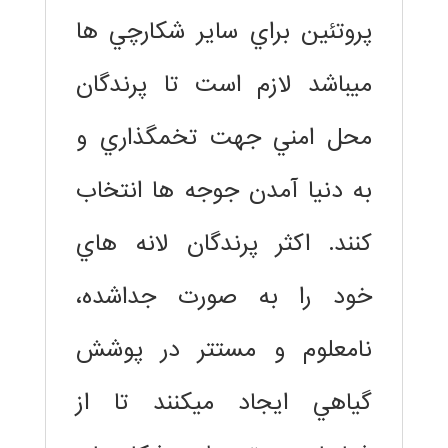
پروتئين براي ساير شكارچي ها
ميباشد لازم است تا پرندگان
محل امني جهت تخمگذاري و
به دنيا آمدن جوجه ها انتخاب
كنند. اكثر پرندگان لانه هاي
خود را به صورت جداشده،
نامعلوم و مستتر در پوشش
گياهي ايجاد ميكنند تا از