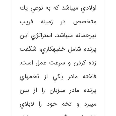
اولادي ميباشد كه به نوعي يك
متخصص در زمينه فريب
بيرحمانه ميباشد. استراتژي اين
پرنده شامل خفيهكاري، شگفت
زده كردن و سرعت عمل است.
فاخته مادر يكي از تخمهاي
پرنده مادر ميزبان را از بين
ميبرد و تخم خود را لابلاي