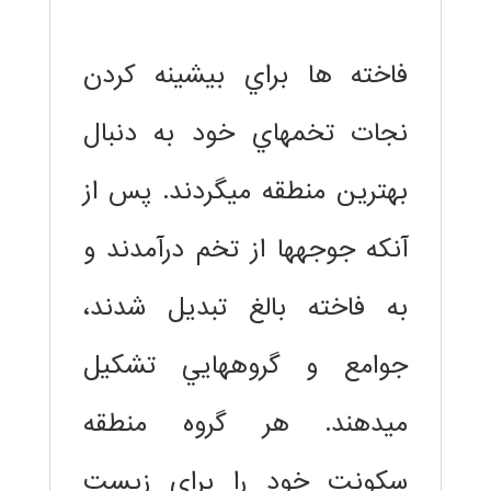
فاخته ها براي بيشينه كردن
نجات تخمهاي خود به دنبال
بهترين منطقه ميگردند. پس از
آنكه جوجهها از تخم درآمدند و
به فاخته بالغ تبديل شدند،
جوامع و گروههايي تشكيل
ميدهند. هر گروه منطقه
سكونت خود را براي زيست