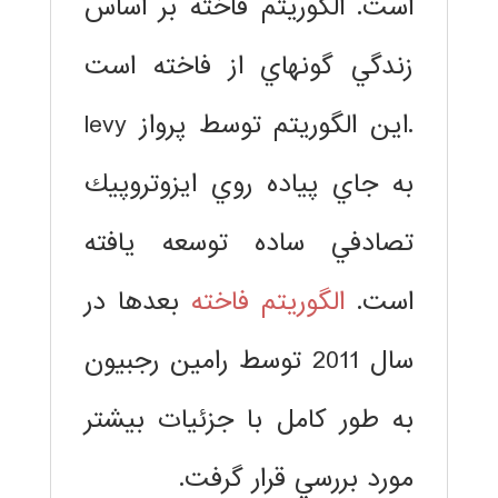
است. الگوريتم فاخته بر اساس
زندگي گونهاي از فاخته است
.اين الگوريتم توسط پرواز levy
به جاي پياده روي ايزوتروپيك
تصادفي ساده توسعه يافته
است.
الگوريتم فاخته
بعدها در
سال 2011 توسط رامين رجبيون
به طور كامل با جزئيات بيشتر
مورد بررسي قرار گرفت.