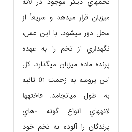
تخمهاي ديگر موجود در لانه
ميزبان قرار ميدهد و سريعاً از
محل دور ميشود. با اين عمل،
نگهداري از تخم را به عهده
پرنده ماده ميزبان ميگذارد. كل
اين پروسه به زحمت 01 ثانيه
به طول ميانجامد. فاختهها
لانههاي انواع گونه -هاي
پرندگان را آلوده به تخم خود