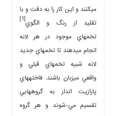
ميكنند و اين كار را به دقت و با
[1]
تقليد از رنگ و الگوي
تخمهاي موجود در هر لانه
انجام ميدهند تا تخمهاي جديد
لانه شبيه تخمهاي قبلي و
واقعي ميزبان باشند. فاختههاي
پارازيت انداز به گروههايي
تقسيم مي-شوند و هر گروه