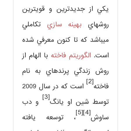
يكي از جديدترين و قويترين
روشهاي
بهينه سازي
تكاملي
ميباشد كه تا كنون معرفي شده
است.
الگوريتم فاخته
با الهام از
روش زندگي پرندهاي به نام
[2]
فاخته
است كه در سال 2009
[3]
توسط شين او يانگ
و دب
[5]
[4]
ساوش
، توسعه يافته