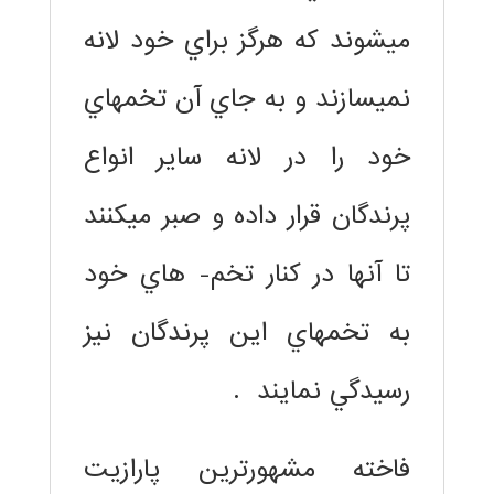
ميشوند كه هرگز براي خود لانه
نميسازند و به جاي آن تخمهاي
خود را در لانه ساير انواع
پرندگان قرار داده و صبر ميكنند
تا آنها در كنار تخم- هاي خود
به تخمهاي اين پرندگان نيز
رسيدگي نمايند .
فاخته مشهورترين پارازيت