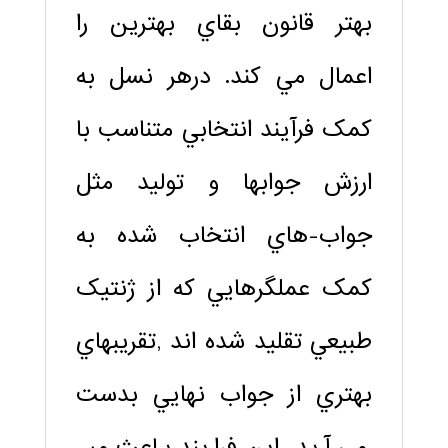
بهتر قانون بقاي بهترين را
اعمال مي کند. درهر نسل به
کمک فرآيند انتخابي متناسب با
ارزش جواب­ها و توليد مثل
جواب-هاي انتخاب شده به
کمک عملگرهايي که از ژنتيک
طبيعي تقليد شده­ اند ,تقريب­هاي
بهتري از جواب نهايي بدست
مي­ آيد. اين فرايند باعث مي­