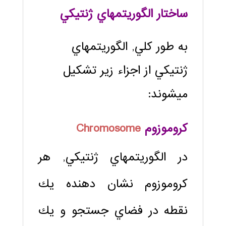
ساختار الگوريتم‏هاي ژنتيكي
به طور كلي, الگوريتم‏هاي
ژنتيكي از اجزاء زير تشكيل
مي‏شوند:
كروموزوم
Chromosome
در الگوريتم‏هاي ژنتيكي, هر
كروموزوم نشان دهنده يك
نقطه در فضاي جستجو و يك