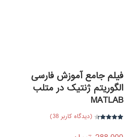
فیلم جامع آموزش فارسی
الگوریتم ژنتیک در متلب
MATLAB
(دیدگاه کاربر
38
)
30
امتیاز
4.23
از 5 امتیاز
مشتری