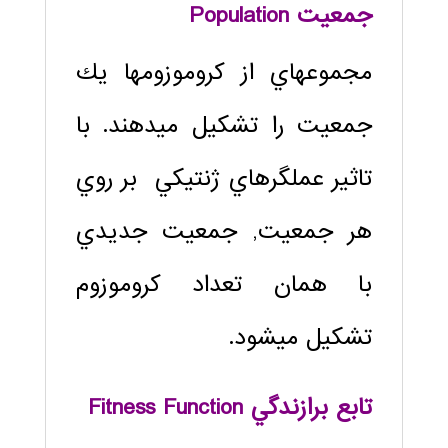
جمعيت Population
مجموعه‏اي از كروموزوم‏ها يك
جمعيت را تشكيل مي‏دهند. با
تاثير عملگرهاي ژنتيكي بر روي
هر جمعيت, جمعيت جديدي
با همان تعداد كروموزوم
تشكيل مي‏شود.
تابع برازندگي Fitness Function