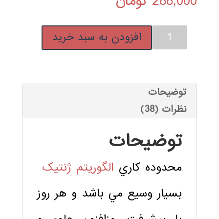
288,000
تومان
فیلم
افزودن به سبد خرید
جامع
آموزش
فارسی
الگوریتم
توضیحات
ژنتیک
نظرات (38)
در
متلب
توضیحات
MATLAB
عدد
محدوده کاري
الگوريتم ژنتيک
بسيار وسيع مي باشد و هر روز