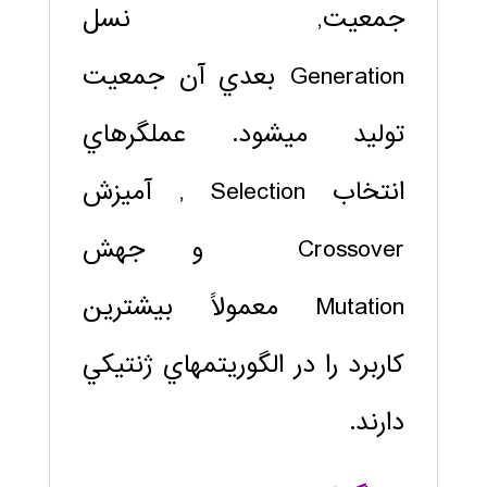
جمعيت, نسل
Generation بعدي آن جمعيت
توليد مي‏شود. عملگرهاي
انتخاب Selection , آميزش
Crossover و جهش
Mutation معمولاً بيشترين
كاربرد را در الگوريتم‏هاي ژنتيكي
دارند.