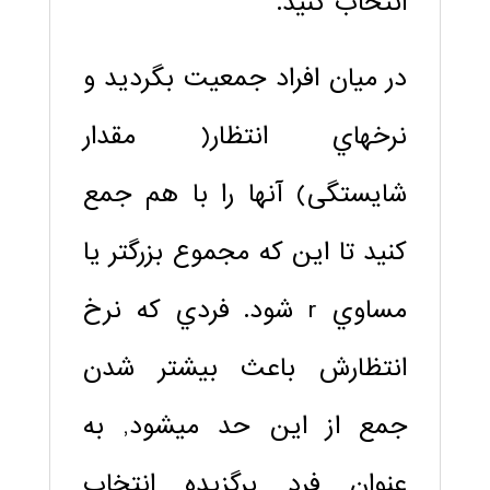
انتخاب كنيد.
در ميان افراد جمعيت بگرديد و
نرخ‏هاي انتظار( مقدار
شایستگی) آنها را با هم جمع
كنيد تا اين كه مجموع بزرگتر يا
مساوي r شود. فردي كه نرخ
انتظارش باعث بيشتر شدن
جمع از اين حد مي‏شود, به
عنوان فرد برگزيده انتخاب