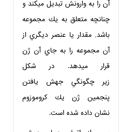
آن را به وارونش تبديل مي‏كند و
چنانچه متعلق به يك مجموعه
باشد, مقدار يا عنصر ديگري از
آن مجموعه را به جاي آن ژن
قرار مي‏دهد. در شكل
زیر چگونگي جهش يافتن
پنجمين ژن يك كروموزوم
نشان داده شده است.