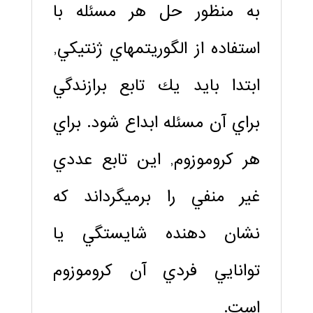
به منظور حل هر مسئله با
استفاده از الگوريتم‏هاي ژنتيكي,
ابتدا بايد يك تابع برازندگي
براي آن مسئله ابداع شود. براي
هر كروموزوم, اين تابع عددي
غير منفي را برمي‏گرداند كه
نشان دهنده شايستگي يا
توانايي فردي آن كروموزوم
است.