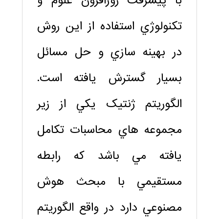
با پيشرفت روزافزون علوم و
تکنولوژي استفاده از اين روش
در بهينه سازي و حل مسائل
بسيار گسترش يافته است.
الگوريتم ژنتيک يکي از زير
مجموعه هاي محاسبات تکامل
يافته مي باشد که رابطه
مستقيمي با مبحث هوش
مصنوعي دارد در واقع الگوريتم