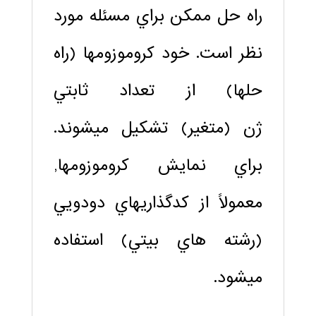
راه‏ حل ممكن براي مسئله مورد
نظر است. خود كروموزوم‏ها (راه
حل‏ها) از تعداد ثابتي
ژن (متغير) تشكيل مي‏شوند.
براي نمايش كروموزوم‏ها,
معمولاً از كدگذاري‏هاي دودويي
(رشته‏ هاي بيتي) استفاده
مي‏شود.