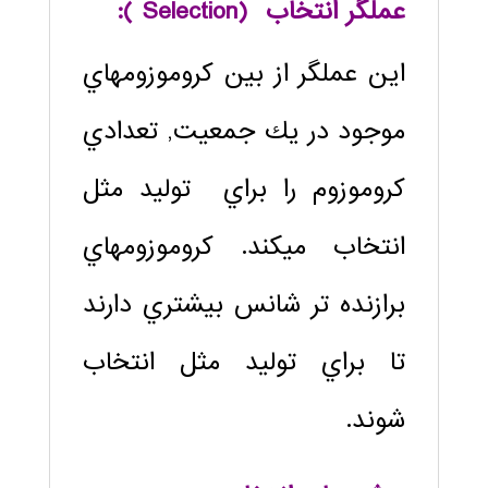
عملگر انتخاب (Selection ):
اين عملگر از بين كروموزوم‏هاي
موجود در يك جمعيت, تعدادي
كروموزوم را براي توليد مثل
انتخاب مي‏كند. كروموزوم‏هاي
برازنده ‏تر شانس بيشتري دارند
تا براي توليد مثل انتخاب
شوند.