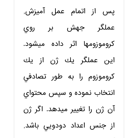
پس از اتمام عمل آميزش,
عملگر جهش بر روي
كروموزوم‏ها اثر داده مي‏شود.
اين عملگر يك ژن از يك
كروموزوم را به طور تصادفي
انتخاب نموده و سپس محتواي
آن ژن را تغيير مي‏دهد. اگر ژن
از جنس اعداد دودويي باشد,