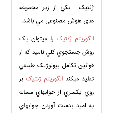
ژنتيک يکي از زير مجموعه
هاي هوش مصنوعي مي باشد.
الگوريتم ژنتيک
را مي­توان يک
روش جستجوي کلي ناميد که از
قوانين تکامل بيولوژيک طبيعي
تقليد مي­کند
الگوريتم ژنتيک
بر
روي يکسري از جواب­هاي مساله
به اميد بدست آوردن جوابهاي