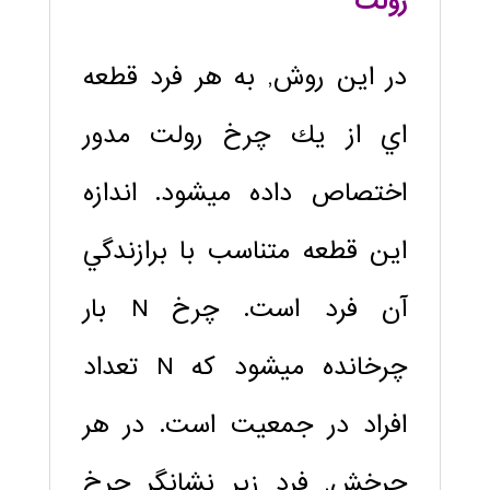
رولت
در اين روش, به هر فرد قطعه
‏اي از يك چرخ رولت مدور
اختصاص داده مي‏شود. اندازه
اين قطعه متناسب با برازندگي
آن فرد است. چرخ N بار
چرخانده مي‏شود كه N تعداد
افراد در جمعيت است. در هر
چرخش, فرد زير نشانگر چرخ