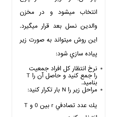
انتخاب مي‏شود و در مخزن
والدين نسل بعد قرار مي‏گيرد.
اين روش مي‏تواند به صورت زير
پياده‏ سازي شود:
نرخ انتظار كل افراد جمعيت
را جمع كنيد و حاصل آن را T
بناميد.
مراحل زير را N بار تكرار كنيد:
يك عدد تصادفي r بين 0 و T