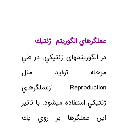
عملگرهاي الگوریتم ژنتيك
در الگوريتم‏هاي ژنتيكي, در طي
مرحله توليد مثل
Reproduction ازعملگرهاي
ژنتيكي استفاده مي‏شود. با تاثير
اين عملگرها بر روي يك