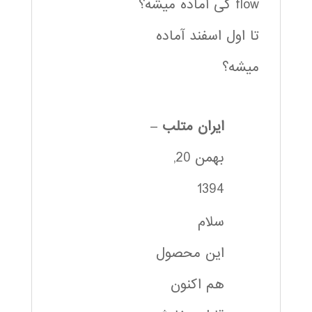
flow کی آماده میشه؟
تا اول اسفند آماده
میشه؟
ایران متلب
–
بهمن 20,
1394
سلام
این محصول
هم اکنون