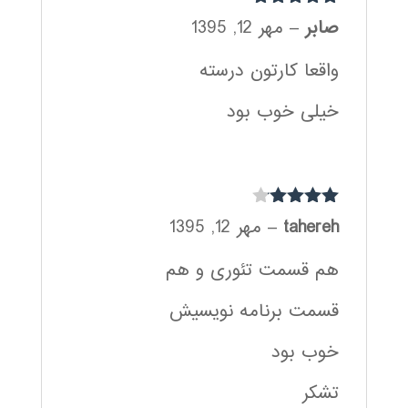
نمره
5
از 5
صابر
–
مهر 12, 1395
واقعا کارتون درسته
خیلی خوب بود
نمره
4
از
tahereh
–
مهر 12, 1395
5
هم قسمت تئوری و هم
قسمت برنامه نویسیش
خوب بود
تشکر