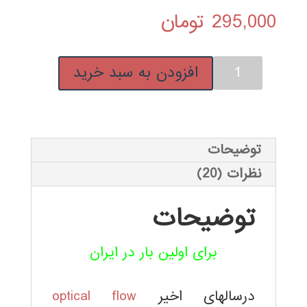
از 5 امتیاز
295,000
تومان
مشتری
فیلم
افزودن به سبد خرید
آموزشی
فارسی
Optical
Flow
توضیحات
در
نظرات (20)
پردازش
تصویر
توضیحات
و
بینایی
برای اولین بار در ایران
ماشین
عدد
درسالهای اخیر
optical flow