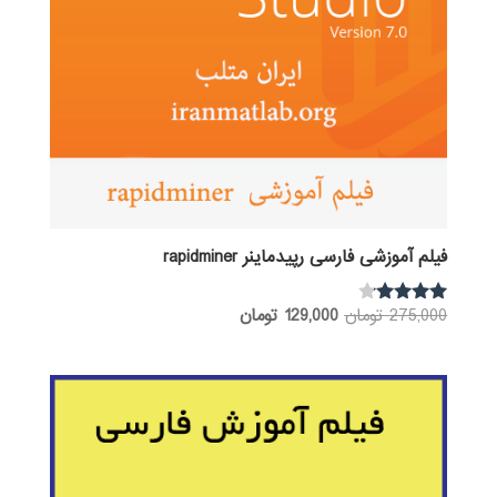
فیلم آموزشی فارسی رپیدماینر rapidminer
قیمت
قیمت
275,000
تومان
129,000
تومان
نمره
3.98
اصلی:
فعلی:
از 5
275,000 تومان
129,000 تومان.
بود.