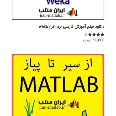
دانلود فیلم آموزش فارسی نرم افزار weka
90,000
تومان
نمره
3.68
از 5