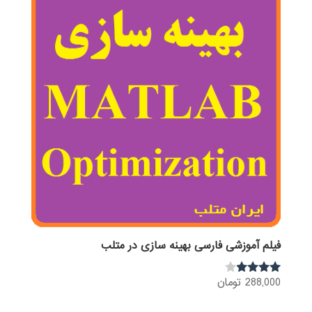
فیلم آموزشی فارسی بهینه سازی در متلب
288,000
تومان
نمره
3.80
از 5