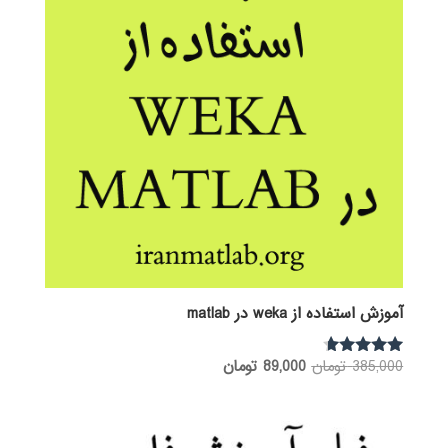
آموزش استفاده از weka در matlab
قیمت
قیمت
385,000
تومان
89,000
تومان
نمره
4.50
اصلی:
فعلی:
از 5
385,000 تومان
89,000 تومان.
بود.