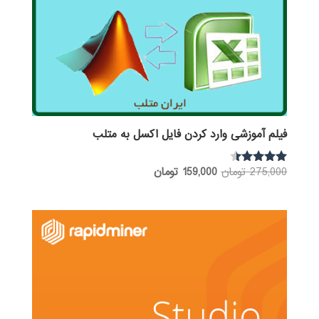
فیلم آموزشی وارد کردن فایل اکسل به متلب
قیمت
قیمت
275,000
تومان
159,000
تومان
نمره
4.25
اصلی:
فعلی:
از 5
275,000 تومان
159,000 تومان.
بود.