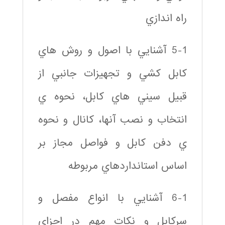
راه اندازي
5-1 آشنايي با اصول و روش هاي
كابل كشي و تجهيزات جانبي از
قبيل سيني هاي كابل، نحوه ي
انتخاب و نصب آنها، كانال و نحوه
ي دفن كابل و فواصل مجاز بر
اساس استانداردهاي مربوطه
6-1 آشنايي با انواع مفصل و
سركابل و نكات مهم در اجزاي