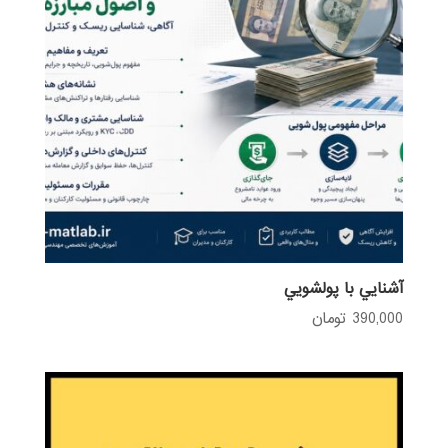
آشنايي با پولشويي
390,000
تومان