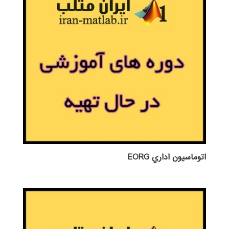
اتوماسيون اداري EORG