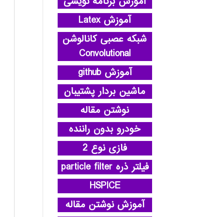
آموزش برنامه نویسی
آموزش Latex
شبکه عصبی کانالوشن
Convolutional
آموزش github
ماشین بردار پشتیبان
نوشتن مقاله
خودرو بدون راننده
فازی نوع 2
فیلتر ذره particle filter
HSPICE
آموزش نوشتن مقاله