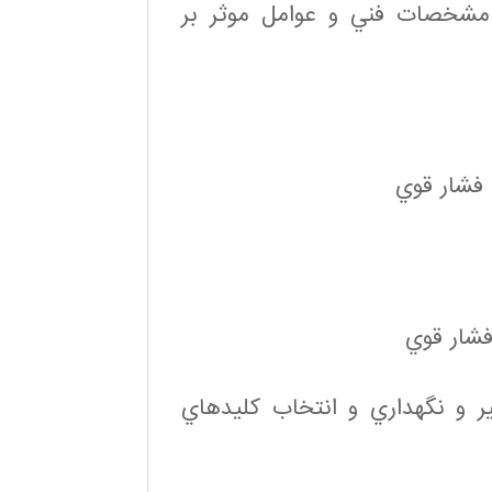
(MCCB، ACB، OCB، VCB، SF6 و … مشخصات فني و عوامل موثر بر
مير و نگهداري و انتخاب كليدهاي