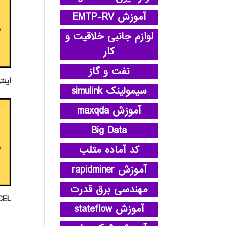
آموزش EMTP-RV
لوازم جانبی خلاقیت و
کار
نفت و گاز
اينت
سیمولینک simulink
آموزش maxqda
Big Data
کد آماده متلب
آموزش rapidminer
مهندسی برق قدرت
EXCEL پ
آموزش stateflow