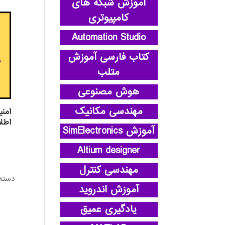
آموزش شبکه های
کامپیوتری
Automation Studio
کتاب فارسی آموزش
متلب
هوش مصنوعی
مهندسی مکانیک
امنی
اطل
آموزش SimElectronics
Altium designer
مهندسی کنترل
دسته
آموزش اندروید
یادگیری عمیق