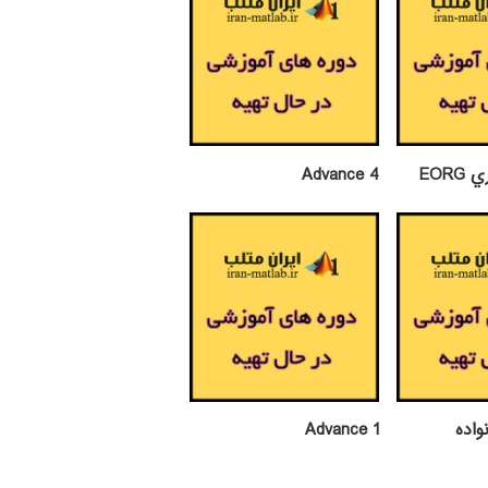
EOR
Advance 4
واده
Advance 1