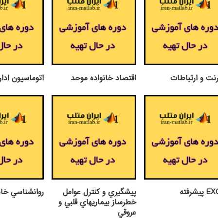
رنت و ارتباطات
اقتصاد خانواده موحد
اتوماسيون اداري G
يشرفته
پيشگيري و كنترل عوامل
روانشناسي خان
خطرساز بيماريهاي قلبي و
عروقي