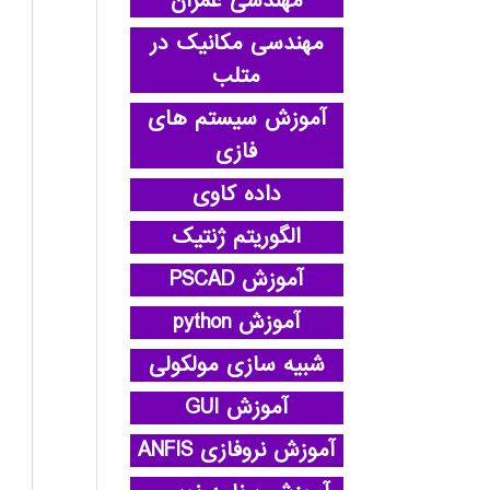
مهندسی عمران
مهندسی مکانیک در
متلب
آموزش سیستم های
فازی
داده کاوی
الگوریتم ژنتیک
آموزش PSCAD
آموزش python
شبیه سازی مولکولی
آموزش GUI
آموزش نروفازی ANFIS