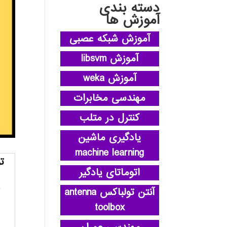
دسته بندی
آموزش ها
آموزش شبکه عصبی
آموزش libsvm
آموزش weka
مهندسی مخابرات
کنترل در متلب
یادگیری ماشین
machine learning
ت
اتوماتای یادگیر
آنتن تولباکس antenna
toolbox