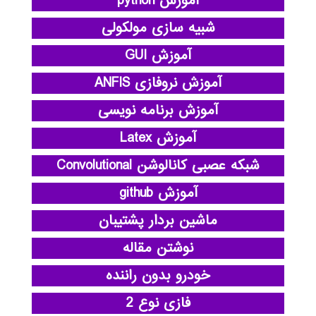
آموزش python
شبیه سازی مولکولی
آموزش GUI
آموزش نروفازی ANFIS
آموزش برنامه نویسی
آموزش Latex
شبکه عصبی کانالوشن Convolutional
آموزش github
ماشین بردار پشتیبان
نوشتن مقاله
خودرو بدون راننده
فازی نوع 2