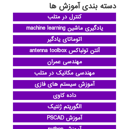
دسته بندی آموزش ها
کنترل در متلب
یادگیری ماشین machine learning
اتوماتای یادگیر
آنتن تولباکس antenna toolbox
مهندسی عمران
مهندسی مکانیک در متلب
آموزش سیستم های فازی
داده کاوی
الگوریتم ژنتیک
آموزش PSCAD