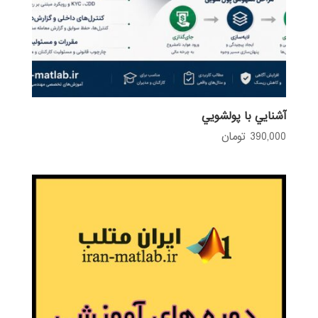
آشنايي با پولشويي
390,000
تومان