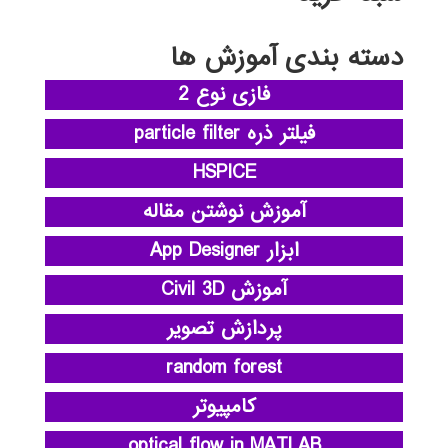
دسته بندی آموزش ها
فازی نوع 2
فیلتر ذره particle filter
HSPICE
آموزش نوشتن مقاله
ابزار App Designer
آموزش Civil 3D
پردازش تصویر
random forest
کامپیوتر
optical flow in MATLAB