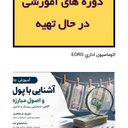
اتوماسيون اداري EORG