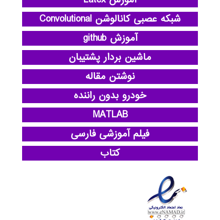
شبکه عصبی کانالوشن Convolutional
آموزش github
ماشین بردار پشتیبان
نوشتن مقاله
خودرو بدون راننده
MATLAB
فیلم آموزشی فارسی
کتاب