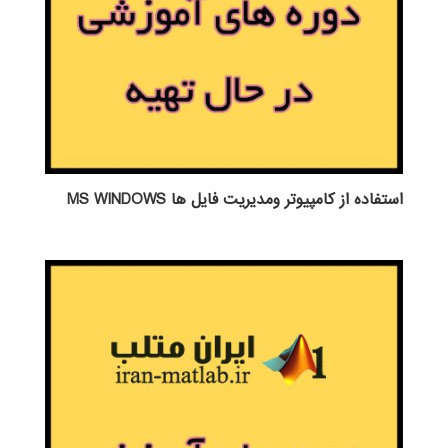
استفاده از كامپيوتر ومديريت فايل ها MS WINDOWS