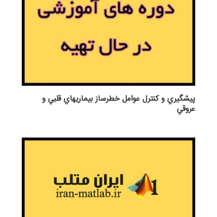
پيشگيري و كنترل عوامل خطرساز بيماريهاي قلبي و
عروقي