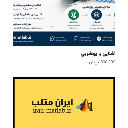
آشنايي با پولشويي
390,000
تومان