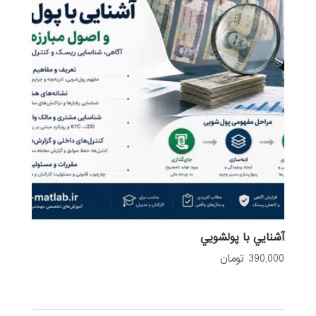
آشنايي با پولشويي
390,000
تومان