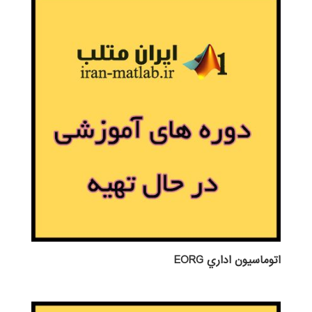
اتوماسيون اداري EORG