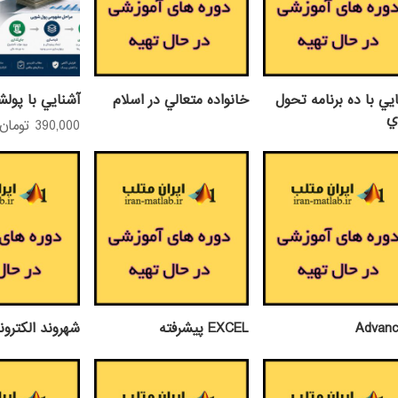
يي با ده برنامه تحول
خانواده متعالي در اسلام
آشنايي با پول
ي
390,000
تومان
Advanc
EXCEL پيشرفته
شهروند الکترو