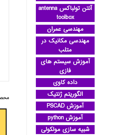
آنتن تولباکس antenna
toolbox
مهندسی عمران
مهندسی مکانیک در
متلب
آموزش سیستم های
فازی
داده کاوی
الگوریتم ژنتیک
محصو
آموزش PSCAD
آموزش python
شبیه سازی مولکولی