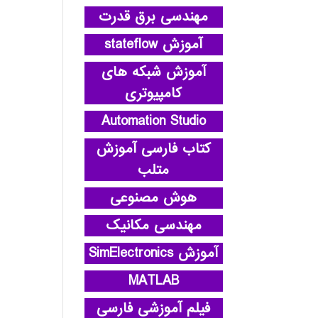
مهندسی برق قدرت
آموزش stateflow
آموزش شبکه های
کامپیوتری
Automation Studio
کتاب فارسی آموزش
متلب
هوش مصنوعی
مهندسی مکانیک
آموزش SimElectronics
MATLAB
فیلم آموزشی فارسی