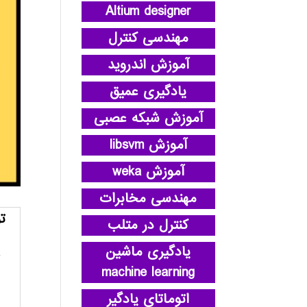
Altium designer
مهندسی کنترل
آموزش اندروید
یادگیری عمیق
آموزش شبکه عصبی
آموزش libsvm
آموزش weka
مهندسی مخابرات
ت
کنترل در متلب
یادگیری ماشین
machine learning
اتوماتای یادگیر