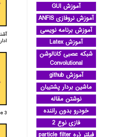
آموزش GUI
آموزش نروفازی ANFIS
آموزش برنامه نویسی
آشنا
ادار
آموزش Latex
شبکه عصبی کانالوشن
Convolutional
آموزش github
ماشین بردار پشتیبان
نوشتن مقاله
خودرو بدون راننده
e 3
فازی نوع 2
فیلتر ذره particle filter