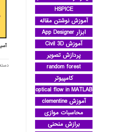
HSPICE
آموزش نوشتن مقاله
ابزار App Designer
آموزش Civil 3D
آسي
پردازش تصویر
دسته
random forest
کامپیوتر
optical flow in MATLAB
آموزش clementine
محاسبات موازی
برازش منحنی