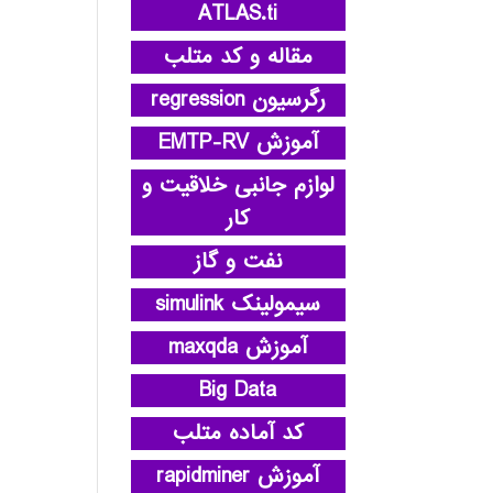
ATLAS.ti
مقاله و کد متلب
رگرسیون regression
آموزش EMTP-RV
لوازم جانبی خلاقیت و
کار
نفت و گاز
سیمولینک simulink
آموزش maxqda
Big Data
کد آماده متلب
آموزش rapidminer