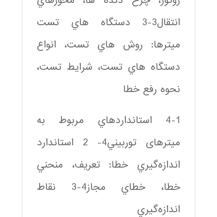
روتور، چرخ دنده ها، محورهاي
انتقال3-3 دستگاه هاي تست
میترها: روش هاي تست، انواع
دستگاه هاي تست، شرايط تست،
نحوه رفع خطا
4-1 استانداردهاي مربوط به
میترهای توربيني4- 2 استاندارد
اندازه‌گيري خطا: تعريف، منحني
خطا، خطاي مجاز4-3 نقاط
اندازه‌گيري