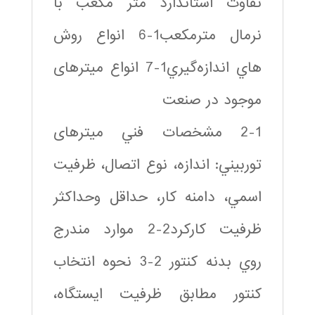
تفاوت استاندارد متر مكعب با
نرمال مترمكعب1-6 انواع روش
هاي اندازه‌گيري1-7 انواع میترهای
موجود در صنعت
2-1 مشخصات فني میترهای
توربيني: اندازه، نوع اتصال، ظرفيت
اسمي، دامنه كار، حداقل وحداكثر
ظرفيت كاركرد2-2 موارد مندرج
روي بدنه كنتور 2-3 نحوه انتخاب
كنتور مطابق ظرفيت ايستگاه،