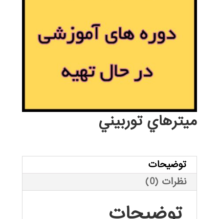
میترهاي توربيني
توضیحات
نظرات (0)
توضیحات