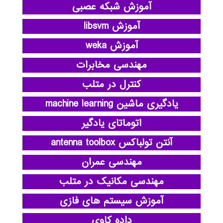
آموزش شبکه عصبی
آموزش libsvm
آموزش weka
مهندسی مخابرات
کنترل در متلب
یادگیری ماشین machine learning
اتوماتای یادگیر
آنتن تولباکس antenna toolbox
مهندسی عمران
مهندسی مکانیک در متلب
آموزش سیستم های فازی
داده کاوی