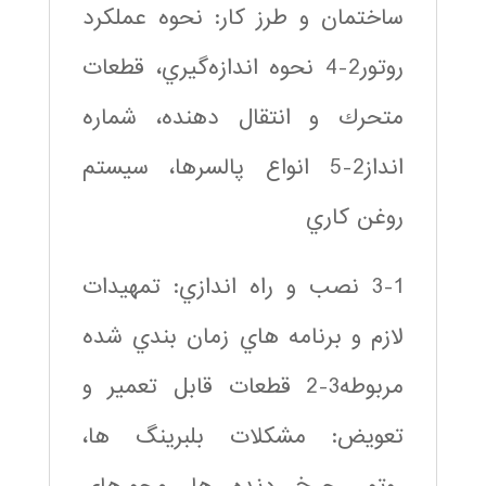
ساختمان و طرز كار: نحوه عملكرد
روتور2-4 نحوه اندازه‌گيري، قطعات
متحرك و انتقال دهنده، شماره
انداز2-5 انواع پالسرها، سيستم
روغن كاري
3-1 نصب و راه اندازي: تمهيدات
لازم و برنامه هاي زمان بندي شده
مربوطه3-2 قطعات قابل تعمير و
تعويض: مشكلات بلبرينگ ها،