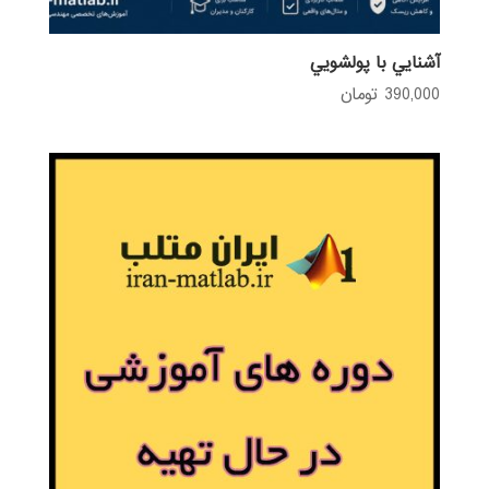
آشنايي با پولشويي
390,000
تومان