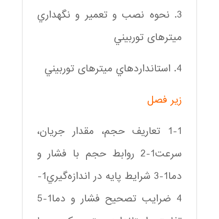
3. نحوه نصب و تعمير و نگهداري
میترهای توربيني
4. استانداردهاي میترهای توربيني
زير فصل
1-1 تعاريف حجم، مقدار جريان،
سرعت1-2 روابط حجم با فشار و
دما1-3 شرايط پايه در اندازه‌گيري1-
4 ضرايب تصحيح فشار و دما1-5