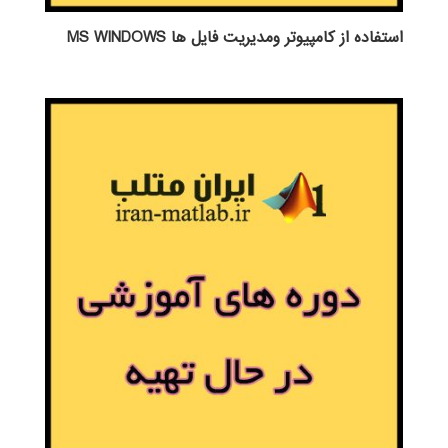
استفاده از كامپيوتر ومديريت فايل ها MS WINDOWS