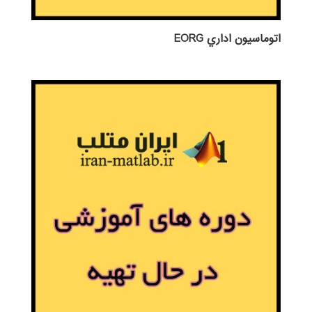
اتوماسيون اداري EORG