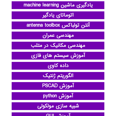
یادگیری ماشین machine learning
اتوماتای یادگیر
آنتن تولباکس antenna toolbox
مهندسی عمران
مهندسی مکانیک در متلب
آموزش سیستم های فازی
داده کاوی
الگوریتم ژنتیک
آموزش PSCAD
آموزش python
شبیه سازی مولکولی