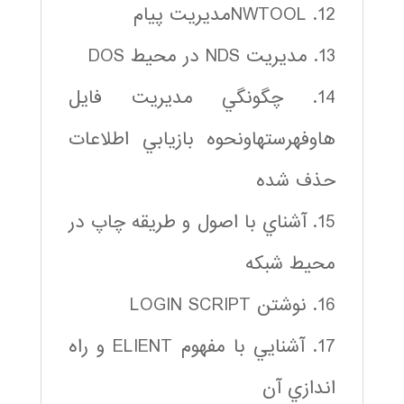
12. NWTOOLمديريت پيام
13. مديريت NDS در محيط DOS
14. چگونگي مديريت فايل
هاوفهرستهاونحوه بازيابي اطلاعات
حذف شده
15. آشناي با اصول و طريقه چاپ در
محيط شبكه
16. نوشتن LOGIN SCRIPT
17. آشنايي با مفهوم ELIENT و راه
اندازي آن