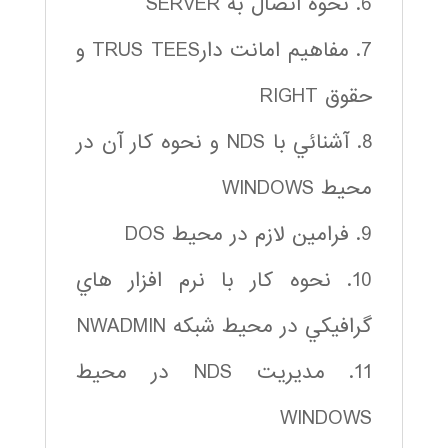
6. نحوه اتصال به SERVER
7. مفاهيم امانت دارTRUS TEES و
حقوق RIGHT
8. آشنائي با NDS و نحوه كار آن در
محيط WINDOWS
9. فرامين لازم در محيط DOS
10. نحوه كار با نرم افزار هاي
گرافيكي در محيط شبكه NWADMIN
11. مديريت NDS در محيط
WINDOWS