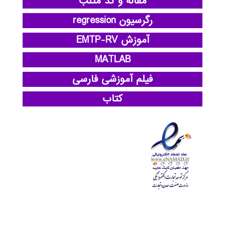
مقاله و کد متلب
رگرسیون regression
آموزش EMTP-RV
MATLAB
فیلم آموزشی فارسی
کتاب