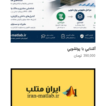
آشنايي با پولشويي
390,000
تومان