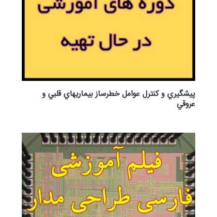
پيشگيري و كنترل عوامل خطرساز بيماريهاي قلبي و
عروقي