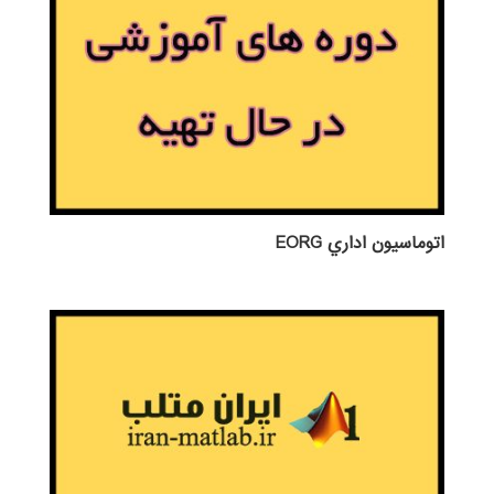
اتوماسيون اداري EORG