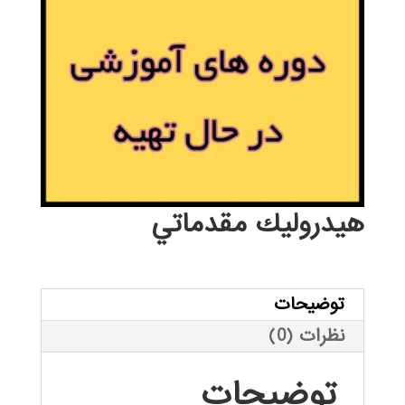
هيدروليك مقدماتي
توضیحات
نظرات (0)
توضیحات