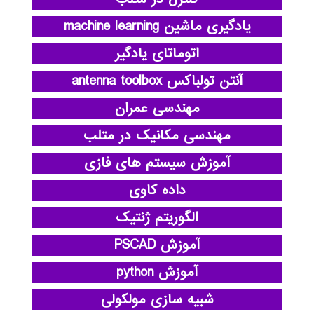
یادگیری ماشین machine learning
اتوماتای یادگیر
آنتن تولباکس antenna toolbox
مهندسی عمران
مهندسی مکانیک در متلب
آموزش سیستم های فازی
داده کاوی
الگوریتم ژنتیک
آموزش PSCAD
آموزش python
شبیه سازی مولکولی