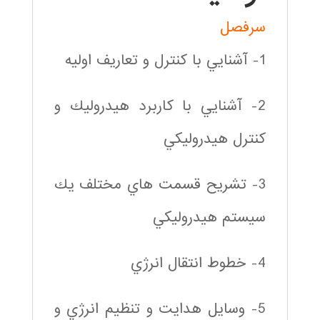
سرفصل
1- آشنايي با كنترل و تعاريف اوليه
2- آشنايي با كاربرد هيدروليك و
كنترل هيدروليكي
3- تشريح قسمت هاي مختلف يك
سيستم هيدروليكي
4- خطوط انتقال انرژي
5- وسايل هدايت و تنظيم انرژي و