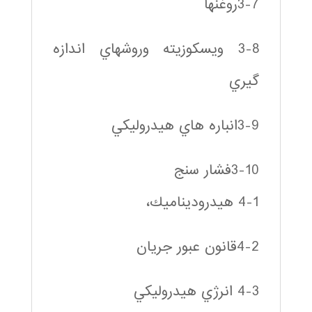
3-7روغنها
3-8 ويسكوزيته وروشهاي اندازه
گيري
3-9انباره هاي هيدروليكي
3-10فشار سنج
4-1 هيدروديناميك،
4-2قانون عبور جريان
4-3 انرژي هيدروليكي