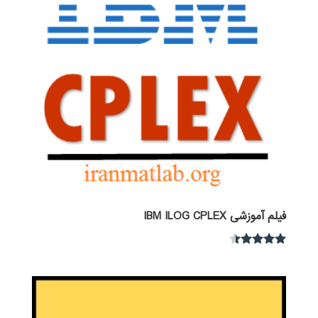
فیلم آموزشی IBM ILOG CPLEX
نمره
4.30
از 5