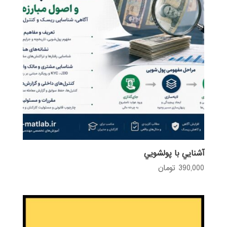
آشنايي با پولشويي
390,000
تومان