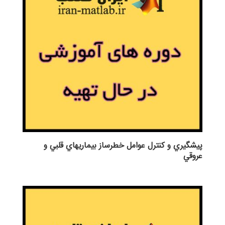
پيشگيري و كنترل عوامل خطرساز بيماريهاي قلبي و
عروقي