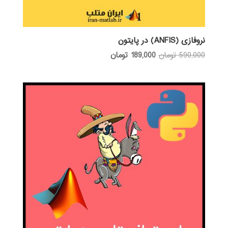
نروفازی (ANFIS) در پایتون
قیمت
قیمت
590,000
تومان
189,000
تومان
اصلی:
فعلی:
590,000 تومان
189,000 تومان.
بود.