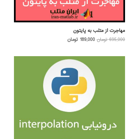
مهاجرت از متلب به پایتون
قیمت
قیمت
695,000
تومان
189,000
تومان
اصلی:
فعلی:
695,000 تومان
189,000 تومان.
بود.