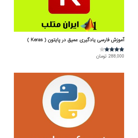
آموزش فارسی یادگیری عمیق در پایتون ( Keras )
288,000
تومان
نمره
4.00
از 5