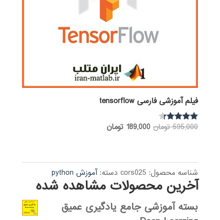
فیلم آموزشی فارسی tensorflow
قیمت
قیمت
595,000
تومان
189,000
تومان
نمره
4.17
اصلی:
فعلی:
از 5
595,000 تومان
189,000 تومان.
بود.
شناسه محصول:
cors025
دسته:
آموزش python
آخرین محصولات مشاهده شده
بسته آموزشی جامع یادگیری عمیق