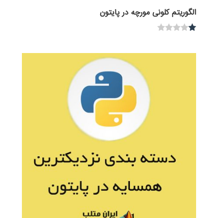
الگوریتم کلونی مورچه در پایتون
نم
ره
1.
00
از
5