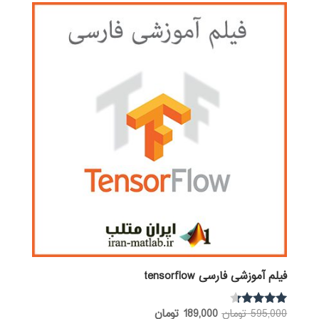
فیلم آموزشی فارسی tensorflow
قیمت
قیمت
595,000
تومان
189,000
تومان
نمره