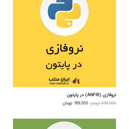
نروفازی (ANFIS) در پایتون
قیمت
قیمت
590,000
تومان
189,000
تومان
اصلی:
فعلی:
590,000 تومان
189,000 تومان.
بود.