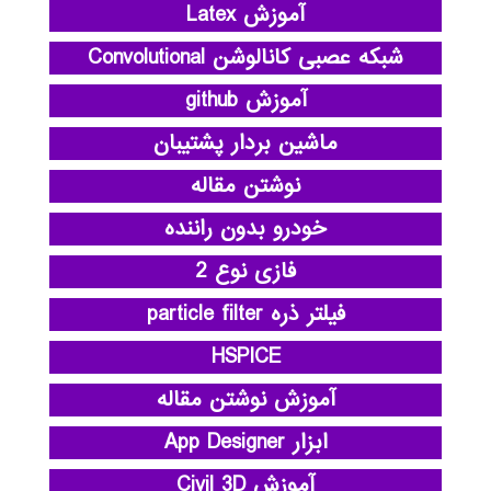
آموزش Latex
شبکه عصبی کانالوشن Convolutional
آموزش github
ماشین بردار پشتیبان
نوشتن مقاله
خودرو بدون راننده
فازی نوع 2
فیلتر ذره particle filter
HSPICE
آموزش نوشتن مقاله
ابزار App Designer
آموزش Civil 3D