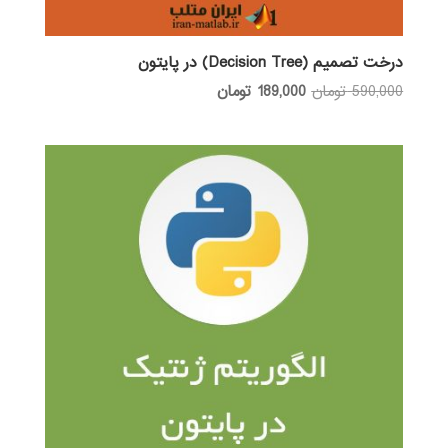
درخت تصمیم (Decision Tree) در پایتون
قیمت
قیمت
590,000
تومان
189,000
تومان
اصلی:
فعلی:
590,000 تومان
189,000 تومان.
بود.