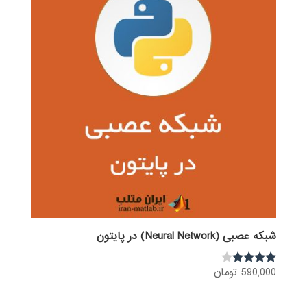
شبکه عصبی (Neural Network) در پایتون
590,000
تومان
نمره
3.92
از 5