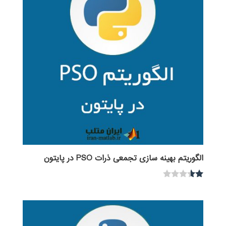
الگوریتم بهینه سازی تجمعی ذرات PSO در پایتون
نمر
ه
1.5
0
از
5