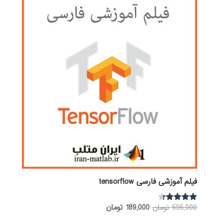
فیلم آموزشی فارسی tensorflow
قیمت
قیمت
595,000
تومان
189,000
تومان
نمره
4.17
اصلی:
فعلی: