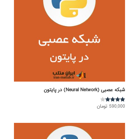
شبکه عصبی (Neural Network) در پایتون
590,000
تومان
نمره
3.92
از 5