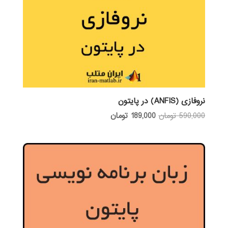
نروفازی (ANFIS) در پایتون
قیمت
قیمت
590,000
تومان
189,000
تومان
اصلی:
فعلی:
590,000 تومان
189,000 تومان.
بود.