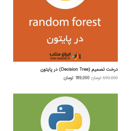
درخت تصمیم (Decision Tree) در پایتون
قیمت
قیمت
590,000
تومان
189,000
تومان
اصلی:
فعلی:
590,000 تومان
189,000 تومان.
بود.