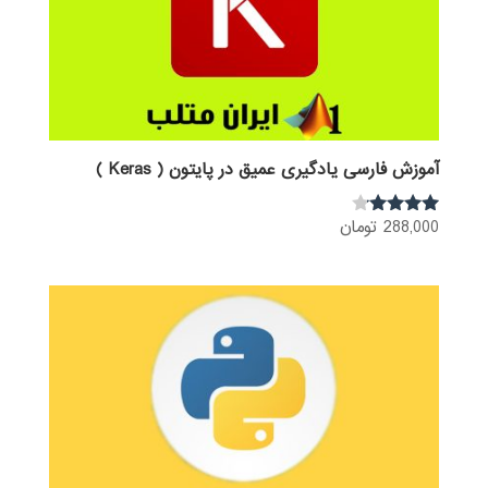
آموزش فارسی یادگیری عمیق در پایتون ( Keras )
288,000
تومان
نمره
4.00
از 5